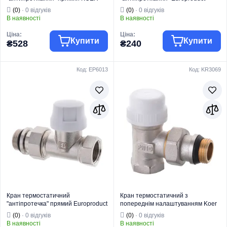
KR.923-Gi - 1" (KR5638)
EP.0302 - 1/2 "(кутовий) (EP6012)
(0)
· 0 відгуків
(0)
· 0 відгуків
В наявності
В наявності
Ціна:
Ціна:
Купити
Купити
₴528
₴240
Код: EP6013
Код: KR3069
Торгова марка
KOER
Торгова марка
EUROPRODUCT
Радіаторна
Радіаторна
Тип виробу
арматура
Тип виробу
арматура
Кран
Кран
Вид виробу
термостатичний
Вид виробу
термостатичний
Призначення
Для опалення
Призначення
Для опалення
Тип
Прямий
Тип
Кутовий
Кран термостатичний
Кран термостатичний з
"антіпротечка" прямий Europroduct
попереднім налаштуванням Koer
EP.0301 - 1/2"(EP6013)
KR.951-Gi - 1/2" (KR3069)
(0)
· 0 відгуків
(0)
· 0 відгуків
В наявності
В наявності