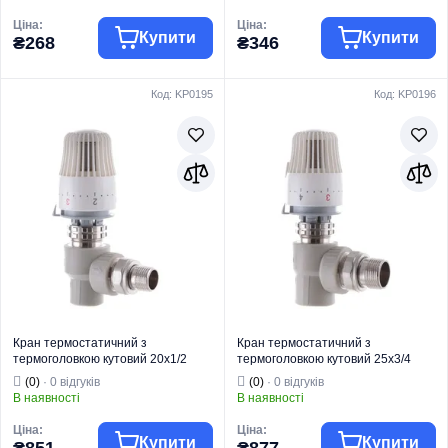
Ціна:
Ціна:
Купити
Купити
₴268
₴346
Код: KP0195
Код: KP0196
Торгова марка
EUROPRODUCT
Торгова марка
KOER
Радіаторна
Радіаторна
Тип виробу
арматура
Тип виробу
арматура
Кран
Кран
Вид виробу
термостатичний
Вид виробу
термостатичний
Призначення
Для опалення
Призначення
Для опалення
Тип
Прямий
Тип
Кутовий
Кран термостатичний з
Кран термостатичний з
термоголовкою кутовий 20x1/2
термоголовкою кутовий 25x3/4
PPR KOER K0153.PRO (KP0195)
PPR Koer K0154.PRO (KP0196)
(0)
· 0 відгуків
(0)
· 0 відгуків
В наявності
В наявності
Ціна:
Ціна:
Купити
Купити