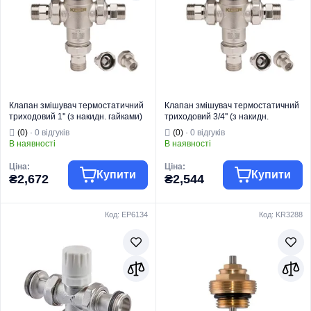
Модель
KR.1268
Країна виробник
Італія
Клапан змішувач термостатичний
Клапан змішувач термостатичний
триходовий 1'' (з накидн. гайками)
триходовий 3/4'' (з накидн.
Koer KR.1258 (KR2817)
гайками) Koer KR.1258 (KR2818)
(0)
· 0 відгуків
(0)
· 0 відгуків
В наявності
В наявності
Ціна:
Ціна:
Купити
Купити
₴2,672
₴2,544
Код: EP6134
Код: KR3288
Торгова марка
KOER
Торгова марка
KOER
Тип виробу
Клапани
Тип виробу
Клапани
Клапан
Клапан
Вид виробу
змішувальний
Вид виробу
змішувальний
Змішування та
У вузлі
регулювання
підмішування
температури у
теплої підлоги/
вузлі
Призначення
опалення.