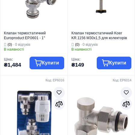
підмішування
Країна бренду
Чехія
Призначення
опалення.
Країна бренду
Чехія
Клапан термостатичний
Клапан термостатичний Koer
Europroduct EP.0601 - 1''
KR.1156 M30x1,5 для колекторів
триходовий роздільний (EP6134)
(KR3288)
(0)
· 0 відгуків
(0)
· 0 відгуків
В наявності
В наявності
Ціна:
Ціна:
Купити
Купити
₴1,484
₴149
Код: EP6016
Код: EP6014
Торгова марка
EUROPRODUCT
Торгова марка
KOER
Тип виробу
Клапани
Водяна тепла
Клапан
Тип виробу
підлога
триходовий
Комплектуючі
Вид виробу
роздільний
Вид виробу
для колектора
Змішування та
Для теплої
розподіл потоків
підлоги та
у системі
систем
Призначення
опалення.
Призначення
опалення
Країна бренду
Україна
Країна бренду
Чехія