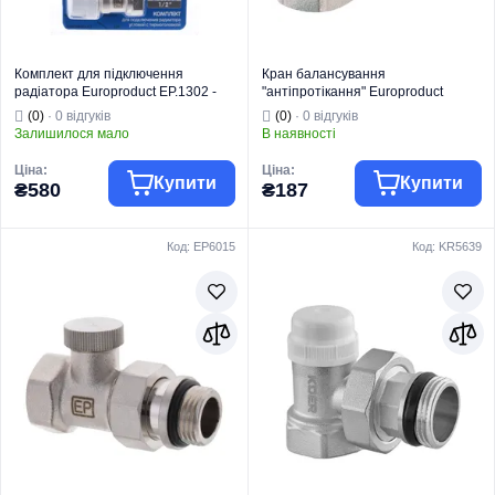
Комплект для підключення
Кран балансування
радіатора Europroduct EP.1302 -
"антіпротікання" Europroduct
1/2'' (кутовий з термоголовкою)
EP.0402 -1/2x1/2 (EP6014)
(0)
· 0 відгуків
(0)
· 0 відгуків
(EP6016)
Залишилося мало
В наявності
Ціна:
Ціна:
Купити
Купити
₴580
₴187
Код: EP6015
Код: KR5639
Торгова марка
EUROPRODUCT
Торгова марка
EUROPRODUCT
Радіаторна
Радіаторна
Тип виробу
арматура
Тип виробу
арматура
Вид виробу
Термокомплекти
Вентель
Призначення
Для опалення
балансувальний
Тип
Кутовий
Вид виробу
радіатора
Призначення
Для опалення
Тип
Кутовий