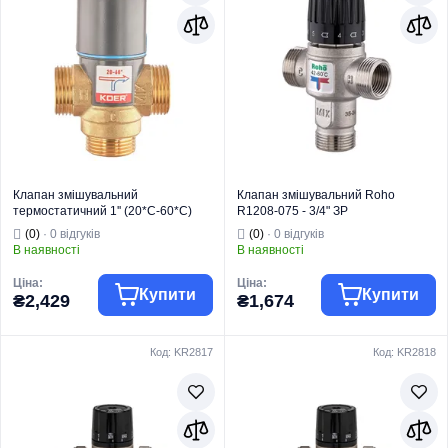
Клапан змішувальний
Клапан змішувальний Roho
термостатичний 1'' (20*C-60*C)
R1208-075 - 3/4" ЗР
KOER KR.1268 (KR5845)
термостатичний (42-60*C)
(0)
· 0 відгуків
(0)
· 0 відгуків
(RO1023)
В наявності
В наявності
Ціна:
Ціна:
Купити
Купити
₴2,429
₴1,674
Код: KR2817
Код: KR2818
Торгова марка
KOER
Торгова марка
ROHO
Тип виробу
Клапани
Тип виробу
Клапани
Клапан
Клапан
Вид виробу
змішувальний
Вид виробу
змішувальний
Країна бренду
Чехія
Країна бренду
Італія