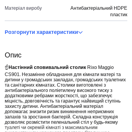
Матеріал виробу
Антибактеріальний HDPE
пластик
Розгорнути характеристики
Опис
☝
Настінний сповивальний столик
Rixo Maggio
CS901. Незамінне обладнання для кімнати матері та
дитини у громадських закладах, громадських туалетних
та санітарних кімнатах. Столики виготовлені з
антибактеріального поліетилену високого тиску з
додатковими ребрами жорсткості, що забезпечує
міцність, довговічність та гарантує найвищий ступінь
захисту дитини. Антибактеріальний матеріал
допомагає знизити ризик виникнення неприємних
запахів та зростання бактерій. Складна конструкція
дозволяє розмістити пеленальний стіл у будь-якому
туалеті чи окремій кімнаті з максимальним