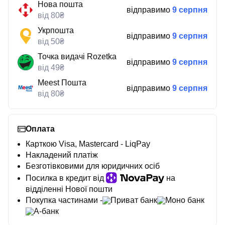
Нова пошта
відправимо
9 серпня
від 80₴
Укрпошта
відправимо
9 серпня
від 50₴
Точка видачі Rozetka
відправимо
9 серпня
від 49₴
Meest Пошта
відправимо
9 серпня
від 80₴
Оплата
Карткою Visa, Mastercard - LiqPay
Накладений платіж
Безготівковими для юридичних осіб
Посилка в кредит від
на
відділенні Нової пошти
Покупка частинами -
Приват банк
Моно банк
А-банк