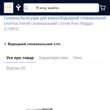
Y
Головна
Аксесуари для ванної
Відкидний сповивальний
/
/
стіл
Настінний сповивальний столик Rixo Maggio
/
(CS901)
Відкидний сповивальний стіл
Усе про товар
Характеристики
Опис
Відгуки (0)