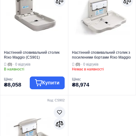
Настінний сповивальний столик
Настінний сповивальний столик з
Rixo Maggio (CS901)
посиленими бортами Rixo Maggio
(CS903)
(0)
· 0 відгуків
(0)
· 0 відгуків
В наявності
Немає в наявності
Ціна:
Ціна:
Купити
₴8,058
₴8,974
Код: CS902
Торгова марка
RIXO
Торгова марка
RIXO
Серія
Maggio
Серія
Maggio
Для кімнати
Для кімнати
матері та
матері та
дитини у
дитини у
громадських
громадських