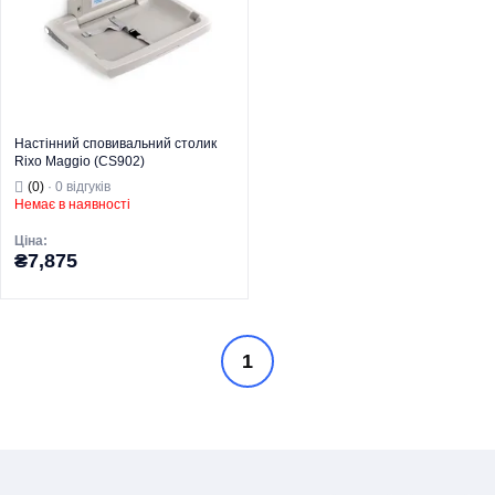
Призначення
місцях
Призначення
місцях
Тип монтажу
Настінний
Тип монтажу
Настінний
Тип
Настінний
Тип
Настінний
Настінний сповивальний столик
Rixo Maggio (CS902)
(0)
· 0 відгуків
Немає в наявності
Ціна:
₴7,875
Торгова марка
RIXO
1
Серія
Maggio
Для кімнати
матері та
дитини у
громадських
Призначення
місцях
Тип монтажу
Настінний
Тип
Настінний