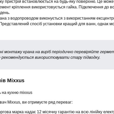
дку пристрій встановлюється на будь-яку поверхню. Це може
лемент кріплення використовується гайка. Підключення до в
день.
рана з водопроводом виконується з використанням ексцентри
Представлений спосіб установки кращий для ванн, однак мо
і монтажу крана на виріб періодично перевіряйте гермет
не рекомендується використовувати стару підводку.
ів Mixxus
ач Mixxus, ви отримуєте ряд переваг:
оргова марка надає 12 місячну гарантію на всю лінійку елек