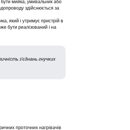
 бути мийка, умивальник або
одопроводу здійснюється за
ка, який і утримує пристрій в
же бути реалізований і на
ичність з'єднань гнучких
тричних проточних нагрівачів