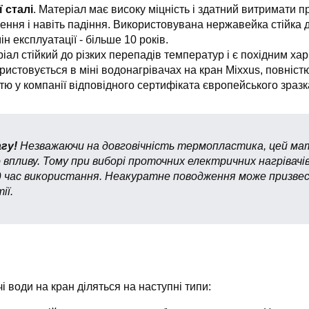
 сталі
. Матеріал має високу міцність і здатний витримати п
ння і навіть падіння. Використовувана нержавейка стійка до
н експлуатації - більше 10 років.
ріал стійкий до різких перепадів температур і є похідним ха
ристовується в міні водонагрівачах на кран Mixxus, повніс
тю у компанії відповідного сертифіката європейського зразк
гу!
Незважаючи на довговічність термопластика, цей мат
 впливу. Тому при виборі проточних електричних нагрівачів
ід час використання. Неакуратне поводження може призв
ії.
 води на кран діляться на наступні типи: