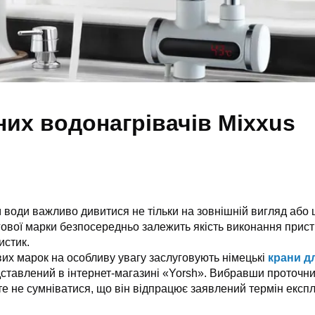
них водонагрівачів Mixxus
 води важливо дивитися не тільки на зовнішній вигляд або ц
гової марки безпосередньо залежить якість виконання пристр
истик.
вих марок на особливу увагу заслуговують німецькі
крани дл
ставлений в інтернет-магазині «Yorsh». Вибравши проточни
е не сумніватися, що він відпрацює заявлений термін експл