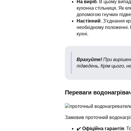
На виріб
. В цьому випа
кухонна стільниця. Як е
допомогою гнучких підве
Настінний
. З'єднання к
необхідному положенні. 
кухні.
Врахуйте!
При вирішенн
підведень. Крім цього, 
Переваги водонагрівач
Замовив проточний водонагрів
✔️
Офіційна гарантія
. Т