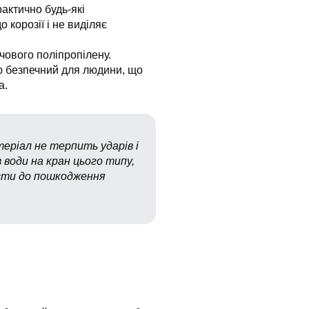
рактично будь-які
 корозії і не виділяє
рчового поліпропілену.
тю безпечний для людини, що
а.
еріал не терпить ударів і
 води на кран цього типу,
ести до пошкодження