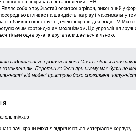
ині повністю покривала встановлений ТЕН.
. Являє собою трубчастий електронагрівач, виконаний у фор
езпосередньо впливає на швидкість нагріву і максимальну те
а особливості конструкції, електрокрани для води ТМ Mixx
регулюючим картриджним механізмом. Це управління зручно 
ься тільки одна рука, а друга залишається вільною.
ою водонагрівача проточної води Mixxus обов'язково вико
із заземленням. Перетин кабелю при цьому має бути не ме
алежності від моделі пристрою його споживана потужніст
ня
онагрівачі крани Mixxus відрізняються матеріалом корпусу: