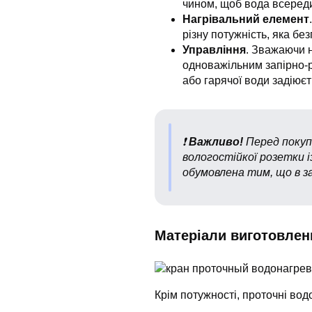
чином, щоб вода всеред
Нагрівальний елемент
різну потужність, яка б
Управління
. Зважаючи н
одноважільним запірно-
або гарячої води задіюєт
❗️
Важливо!
Перед покупк
вологостійкої розетки 
обумовлена тим, що в з
Матеріали виготовлен
Крім потужності, проточні вод