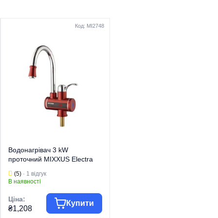
Код: MI2748
Код: MI2745
Водонагрівач 3 kW
Водонагрівач 3 kW
проточний MIXXUS Electra
проточний MIXXUS Electra
240-E RED з індик. темп.,
120-E з індик. темп., RESET,
(5)
· 1 відгук
(4)
· 2 відгуки
RESET, на мийку (колір
на мийку (MI2745)
В наявності
Немає в наявності
червоний) (MI2748)
Ціна:
Ціна:
Купити
₴1,208
₴1,001