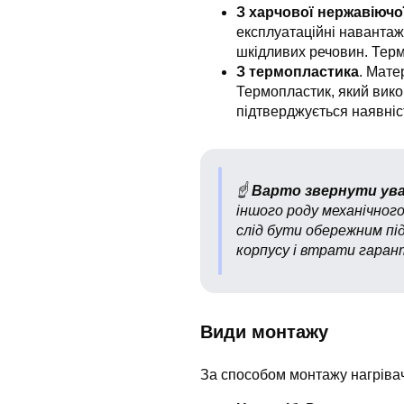
З харчової нержавіючої
експлуатаційні навантаже
шкідливих речовин. Термі
З термопластика
. Мате
Термопластик, який вико
підтверджується наявніс
☝
Варто звернути ува
іншого роду механічного
слід бути обережним п
корпусу і втрати гарант
Види монтажу
За способом монтажу нагрівачі