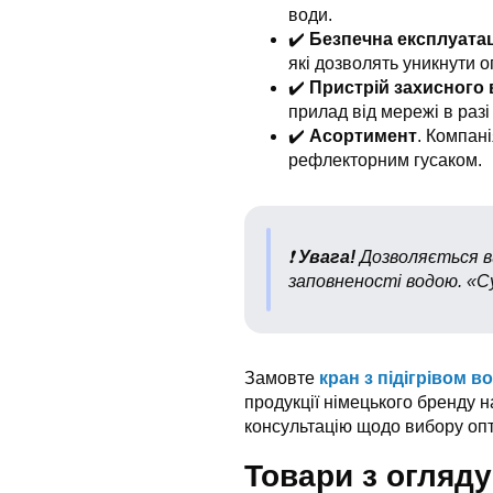
води.
✔️
Безпечна експлуатац
які дозволять уникнути о
✔️
Пристрій захисного
прилад від мережі в разі
✔️
Асортимент
. Компані
рефлекторним гусаком.
❗️
Увага!
Дозволяється ви
заповненості водою. «С
Замовте
кран з підігрівом в
продукції німецького бренду н
консультацію щодо вибору опт
Товари з огляду