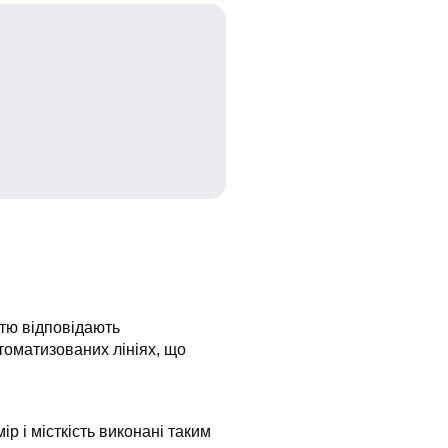
стю відповідають
томатизованих лініях, що
ір і місткість виконані таким