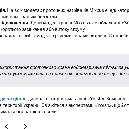
ія
. На всіх моделях проточних нагрівачів Mixxus є індикато
піків вам і вашим близьким.
 відключення
. Деякі моделі кранів Mixxus вже обладнані УЗ
 короткого замикання або витоку струму.
я надає на вибір моделі з різними типами виливів. Є вироби
користання проточного крана водонагрівача тільки за ум
ухий пуск» може стати причиною перегорання тену і виходу
оди за ціною
дилера в інтернет-магазині «Yorsh». Компанія
а території України. Зв'яжіться з експертами «Yorsh», щоб 
имального нагрівача води.