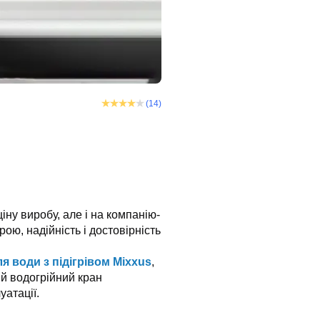
(14)
іну виробу, але і на компанію-
ою, надійність і достовірність
я води з підігрівом Mixxus
,
й водогрійний кран
уатації.