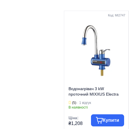
Код: MI2747
Водонагрівач 3 kW
проточний MIXXUS Electra
240-E BLUE з індик. темп.,
(5)
· 1 відгук
RESET, на мийку (колір
В наявності
блакитний) (MI2747)
Ціна:
Купити
₴1,208