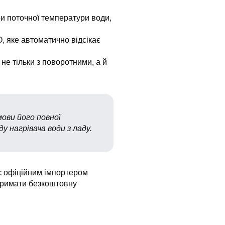
ри поточної температури води,
О, яке автоматично відсікає
 не тільки з поворотними, а й
ови його повної
 нагрівача води з ладу.
 є офіційним імпортером
отримати безкоштовну