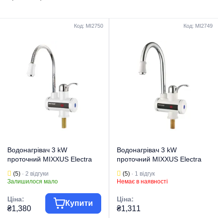
Код: MI2750
Код: MI2749
Водонагрівач 3 kW
Водонагрівач 3 kW
проточний MIXXUS Electra
проточний MIXXUS Electra
240-EF з індик. темп.,
240-E з індик. темп., RESET,
(5)
· 2 відгуки
(5)
· 1 відгук
рефлекторний вилив,
на мийку (MI2749)
Залишилося мало
Немає в наявності
RESET, на мийку (MI2750)
Ціна:
Ціна:
Купити
₴1,380
₴1,311