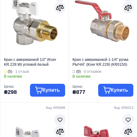
Кран с американкой 1/2" (Koer
Кран с американкой 1-1/4" ручка
KR.228.W) угловой белый
РЫЧАГ (Koer KR.229) (KR0150)
(KR0099)
(5)
· 1 отзыв
(0)
· 0 отзывов
В наличии
В наличии
Цена:
Цена:
Купить
Купить
₴298
₴877
Код: KR0098
Код: KR0013
Торговая марка
KOER
Торговая марка
KOER
Тип изделия
Краны шаровые
Тип изделия
Краны шаровые
Кран
Кран
Вид изделия
"Американка"
Вид изделия
"Американка"
Назначение
Для воды
Назначение
Для воды