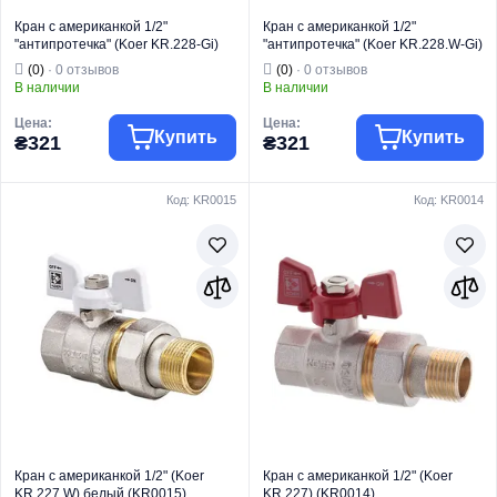
Кран с американкой 1/2"
Кран с американкой 1/2"
"антипротечка" (Koer KR.228-Gi)
"антипротечка" (Koer KR.228.W-Gi)
угловой (KR0196)
угловой белый (KR0195)
(0)
· 0 отзывов
(0)
· 0 отзывов
В наличии
В наличии
Цена:
Цена:
Купить
Купить
₴321
₴321
Код: KR0015
Код: KR0014
Торговая марка
KOER
Торговая марка
KOER
Тип изделия
Краны шаровые
Тип изделия
Краны шаровые
Кран
Кран
Вид изделия
"Американка"
Вид изделия
"Американка"
Назначение
Для воды
Назначение
Для воды
Тип
Угловой
Тип
Угловой
Кран с американкой 1/2" (Koer
Кран с американкой 1/2" (Koer
KR.227.W) белый (KR0015)
KR.227) (KR0014)