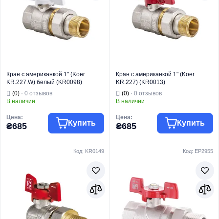
Тип
Угловой
Тип
Прямой
Кран с американкой 1" (Koer
Кран с американкой 1" (Koer
KR.227.W) белый (KR0098)
KR.227) (KR0013)
(0)
· 0 отзывов
(0)
· 0 отзывов
В наличии
В наличии
Цена:
Цена:
Купить
Купить
₴685
₴685
Код: KR0149
Код: EP2955
Торговая марка
KOER
Торговая марка
KOER
Тип изделия
Краны шаровые
Тип изделия
Краны шаровые
Кран
Кран
Вид изделия
"Американка"
Вид изделия
"Американка"
Назначение
Для воды
Назначение
Для воды
Тип
Прямой
Тип
Прямой