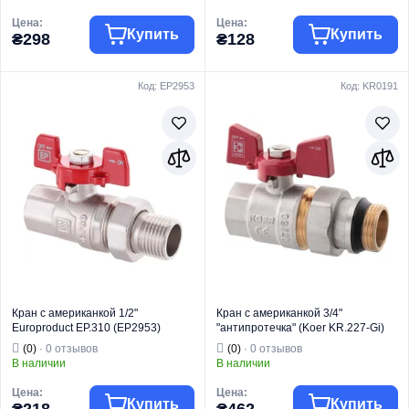
Цена:
Цена:
Купить
Купить
₴298
₴128
Код: EP2953
Код: KR0191
Торговая марка
KOER
Торговая марка
WATERPRO
Тип изделия
Краны шаровые
Тип изделия
Краны шаровые
Кран
Кран
Вид изделия
"Американка"
Вид изделия
"Американка"
Назначение
Для воды
Назначение
Для воды
Тип
Угловой
Тип
Прямой
Кран с американкой 1/2"
Кран с американкой 3/4"
Europroduct EP.310 (EP2953)
"антипротечка" (Koer KR.227-Gi)
(KR0191)
(0)
· 0 отзывов
(0)
· 0 отзывов
В наличии
В наличии
Цена:
Цена:
Купить
Купить