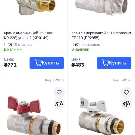
Кран с американкой 1" (Koer
Кран с американкой 1" Europroduct
KR.228) угловой (KR0149)
EP.310 (EP2955)
(0)
· 0 отзывов
(0)
· 0 отзывов
В наличии
В наличии
Цена:
Цена:
Купить
Купить
₴771
₴483
Код: KR0189
Код: KR0190
Торговая марка
KOER
Торговая марка
EUROPRODUCT
Тип изделия
Краны шаровые
Тип изделия
Краны шаровые
Кран
Кран
Вид изделия
"Американка"
Вид изделия
"Американка"
Назначение
Для воды
Назначение
Для воды
Тип
Угловой
Тип
Прямой