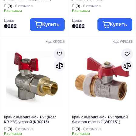
(0)
· 0 отзывов
(0)
· 0 отзывов
В наличии
В наличии
Цена:
Цена:
Купить
Купить
₴282
₴282
Код: KR0016
Код: WP0151
Торговая марка
KOER
Торговая марка
KOER
Тип изделия
Краны шаровые
Тип изделия
Краны шаровые
Кран
Кран
Вид изделия
"Американка"
Вид изделия
"Американка"
Назначение
Для воды
Назначение
Для воды
Тип
Прямой
Тип
Прямой
Кран с американкой 1/2" (Koer
Кран с американкой 1/2" прямой
KR.228) угловой (KR0016)
Waterpro красный (WP0151)
(0)
· 0 отзывов
(0)
· 0 отзывов
В наличии
В наличии