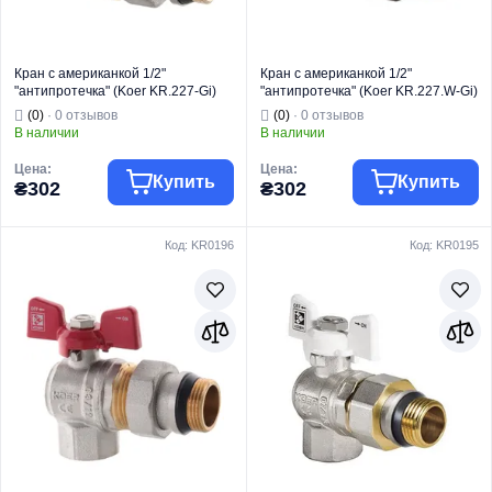
Кран с американкой 1/2"
Кран с американкой 1/2"
"антипротечка" (Koer KR.227-Gi)
"антипротечка" (Koer KR.227.W-Gi)
(KR0189)
белый (KR0190)
(0)
· 0 отзывов
(0)
· 0 отзывов
В наличии
В наличии
Цена:
Цена:
Купить
Купить
₴302
₴302
Код: KR0196
Код: KR0195
Торговая марка
KOER
Торговая марка
KOER
Тип изделия
Краны шаровые
Тип изделия
Краны шаровые
Кран
Кран
Вид изделия
"Американка"
Вид изделия
"Американка"
Назначение
Для воды
Назначение
Для воды
Тип
Прямой
Тип
Прямой