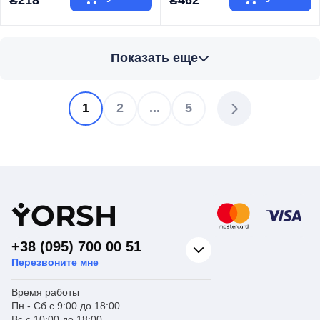
₴218
₴462
Торговая марка
EUROPRODUCT
Торговая марка
KOER
Показать еще
Тип изделия
Краны шаровые
Тип изделия
Краны шаровые
Кран
Кран
Вид изделия
"Американка"
Вид изделия
"Американка"
Назначение
Для воды
Назначение
Для воды
1
2
...
5
Тип
Прямой
Тип
Прямой
Y
ORSH
+38 (095) 700 00 51
Перезвоните мне
Время работы
Пн - Сб с 9:00 до 18:00
Вс с 10:00 до 18:00