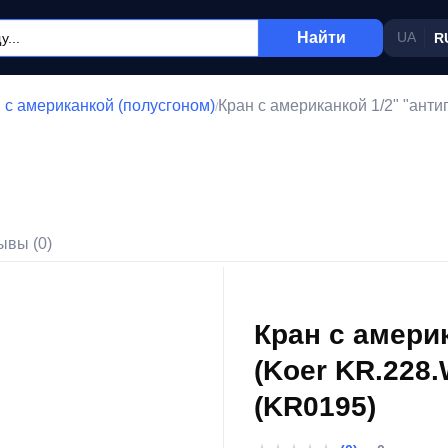
Найти
UA
R
 с американкой (полусгоном)
Кран с американкой 1/2" "анти
/
ывы (0)
Кран с америк
(Koer KR.228
(KR0195)