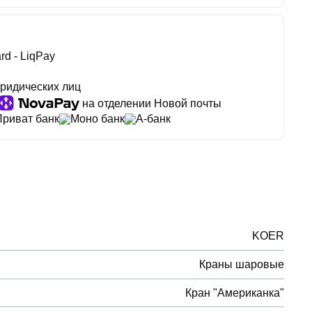
rd - LiqPay
ридических лиц
на отделении Новой почты
Приват банк
Моно банк
А-банк
KOER
Краны шаровые
Кран "Американка"