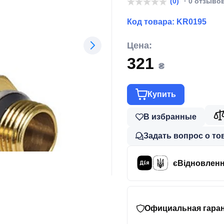
(0)
· 0 отзыво
Код товара:
KR0195
Цена:
321
₴
Купить
В избранные
Задать вопрос о то
єВідновлен
Официальная гаран