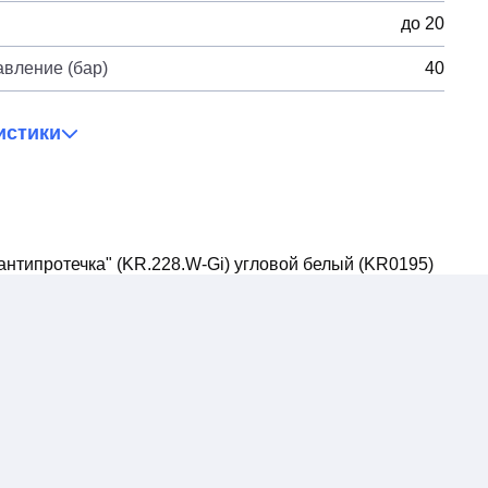
до 20
вление (бар)
40
истики
"антипротечка" (KR.228.W-Gi) угловой белый (KR0195)