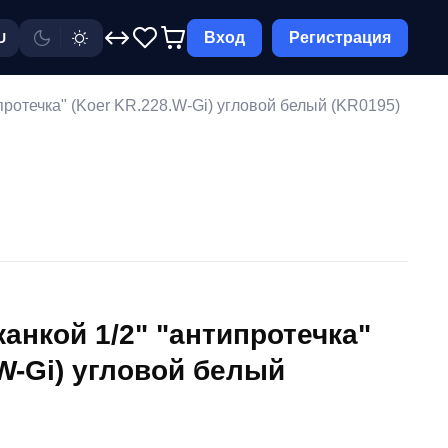
Вход
Регистрация
U
протечка" (Koer KR.228.W-Gi) угловой белый (KR0195)
анкой 1/2" "антипротечка"
.W-Gi) угловой белый