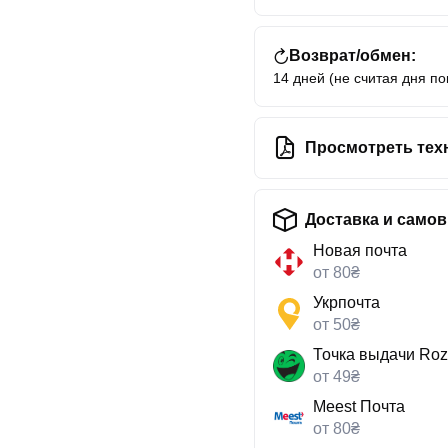
Возврат/обмен:
14 дней (не считая дня по
Просмотреть тех
Доставка и само
Новая почта
от 80₴
Укрпочта
от 50₴
Точка выдачи Roz
от 49₴
Meest Почта
от 80₴