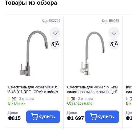
Товары из обзора
Код: SS2799
Код: IB0065
Смеситель для кухни MIXXUS
Смеситель для кухни с гибким
Кух
SUS-011 REFL.GRAY с гибким
силиконовым изливом Ibergrif
сил
изливом из нерж. стали
M22119-9 (IB0065)
GTA
(4)
· 3 отзыва
(5)
· 2 отзыва
(
SUS304 (Цвет нерж+излив
ста
В наличии
Осталось мало
В н
серый) (SS2799)
Цена:
Цена:
Цен
Купить
Купить
₴815
₴1 697
₴1