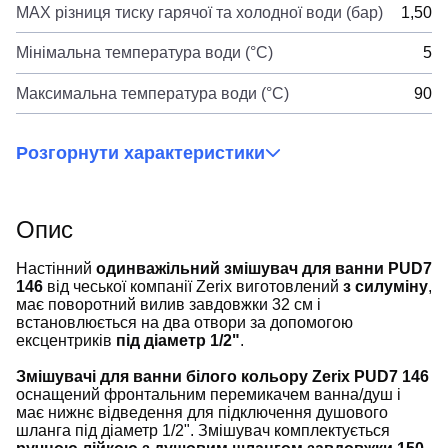
MAX різниця тиску гарячої та холодної води (бар)
1,50
Мінімальна температура води (°C)
5
Максимальна температура води (°C)
90
Розгорнути характеристики
Опис
Настінний
одинважільний змішувач для ванни PUD7
146
від чеської компанії Zerix виготовлений
з силуміну
,
має поворотний вилив завдовжки 32 см і
встановлюється на два отвори за допомогою
ексцентриків
під діаметр 1/2"
.
Змішувачі для ванни білого кольору Zerix PUD7 146
оснащений фронтальним перемикачем ванна/душ і
має нижнє відведення для підключення душового
шланга під діаметр 1/2". Змішувач комплектується