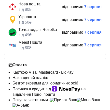
Нова пошта
відправимо
7 серпня
від 80₴
Укрпошта
відправимо
7 серпня
від 50₴
Точка видачі Rozetka
відправимо
7 серпня
від 49₴
Meest Пошта
відправимо
7 серпня
від 80₴
Оплата
Карткою Visa, Mastercard - LiqPay
Накладений платіж
Безготівковими для юридичних осіб
Посилка в кредит від
на
відділенні Нової пошти
Покупка частинами -
Приват банк
Моно банк
А-банк