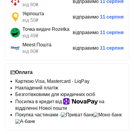
відправимо
11 серпня
від 80₴
Укрпошта
відправимо
11 серпня
від 50₴
Точка видачі Rozetka
відправимо
11 серпня
від 49₴
Meest Пошта
відправимо
11 серпня
від 80₴
Оплата
Карткою Visa, Mastercard - LiqPay
Накладений платіж
Безготівковими для юридичних осіб
Посилка в кредит від
на
відділенні Нової пошти
Покупка частинами -
Приват банк
Моно банк
А-банк