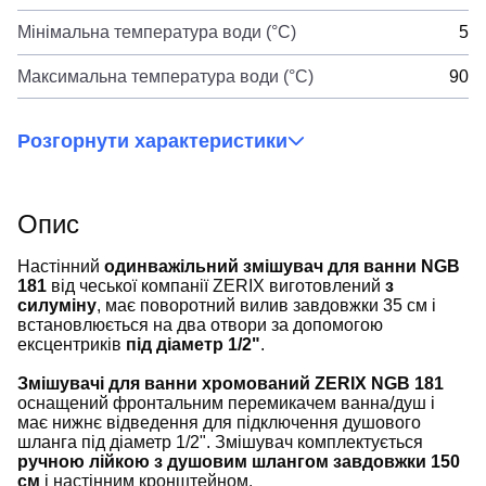
Мінімальна температура води (°C)
5
Максимальна температура води (°C)
90
Розгорнути характеристики
Опис
Настінний
одинважільний змішувач для ванни NGB
181
від чеської компанії ZERIX виготовлений
з
силуміну
, має поворотний вилив завдовжки 35 см і
встановлюється на два отвори за допомогою
ексцентриків
під діаметр 1/2"
.
Змішувачі для ванни хромований ZERIX NGB 181
оснащений фронтальним перемикачем ванна/душ і
має нижнє відведення для підключення душового
шланга під діаметр 1/2". Змішувач комплектується
ручною лійкою з душовим шлангом завдовжки 150
см
і настінним кронштейном.