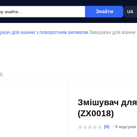
Знайти
UA
увач для ванни з поворотним виливом
Змішувач для ванни 
/
0)
Змішувач для
(ZX0018)
(0)
· 0 відгуків