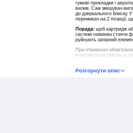
гумові прокладки і аерат
вилив. Сам змішувач виг
до дзеркального блиску. 
перемикач на 2 позиції, 
Порада:
щоб картридж аб
системі повинен стояти філ
руйнують запірний елемен
При отриманні обов'язков
комплектацію товару, а т
товару, або неповної ком
для оперативного виріше
Розгорнути опис