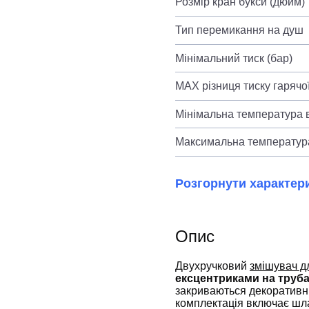
Розмір кран букси (дюйм)
Тип перемикання на душ
Мінімальний тиск (бар)
MAX різниця тиску гарячої
Мінімальна температура в
Максимальна температура
Розгорнути характер
Опис
Двухручковий
змішувач д
ексцентриками на труб
закриваються декоративни
комплектація включає шла