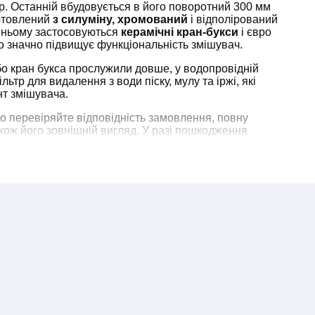
ор. Останній вбудовується в його поворотний 300 мм
отовлений
з силуміну,
хромований
і відполірований
У ньому застосовуються
керамічні кран-букси
і євро
що значно підвищує функціональність змішувач.
о кран букса прослужили довше, у водопровідній
ьтр для видалення з води піску, мулу та іржі, які
т змішувача.
о перевіряйте відповідність замовлення, повну
акож його зовнішній вигляд. У разі пошкодження
плектації замовлення звертайтесь до нас по телефону
ння питання.