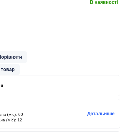
В наявності
Порівняти
 товар
ня
Детальніше
ча (міс): 60
ча (міс): 12