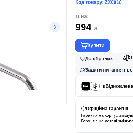
Код товару:
ZX0018
Ціна:
994
₴
Купити
До обраних
Задати питання про
єВідновлен
Офіційна гарантія:
Гарантія на корпус змішува
Гарантія на деталі змішува