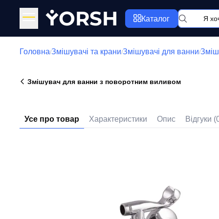
Y
ORSH
Каталог
Головна
Змішувачі та крани
Змішувачі для ванни
Зміш
/
/
/
Змішувач для ванни з поворотним виливом
Усе про товар
Характеристики
Опис
Відгуки (