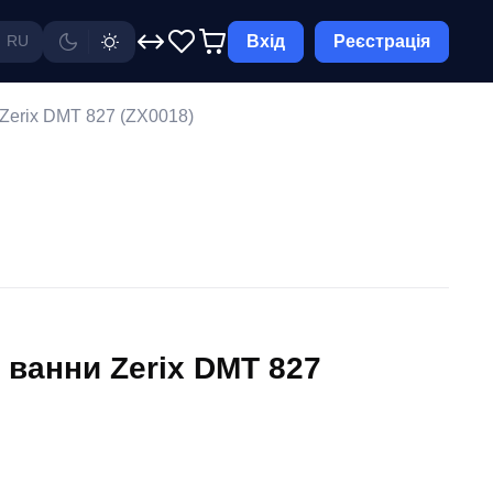
Вхід
Реєстрація
RU
Zerix DMT 827 (ZX0018)
 ванни Zerix DMT 827