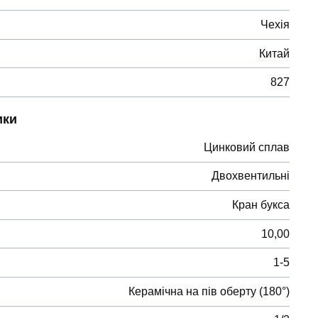
Чехія
Китай
827
ики
Цинковий сплав
Двохвентильні
Кран букса
10,00
1-5
Керамічна на пів оберту (180°)