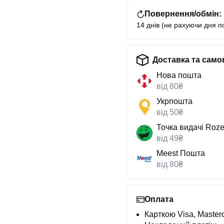
Повернення/обмін:
14 днів (не рахуючи дня п
Доставка та само
Нова пошта
від 80₴
Укрпошта
від 50₴
Точка видачі Roze
від 49₴
Meest Пошта
від 80₴
Оплата
Карткою Visa, Masterc