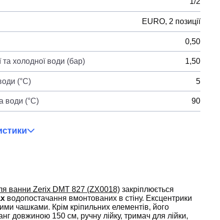
1/2
EURO, 2 позиції
0,50
 та холодної води (бар)
1,50
оди (°C)
5
 води (°C)
90
истики
ля ванни Zerix DMT 827 (ZX0018)
закріплюється
ах
водопостачання вмонтованих в стіну. Ексцентрики
ми чашками. Крім кріпильних елементів, його
нг довжиною 150 см, ручну лійку, тримач для лійки,