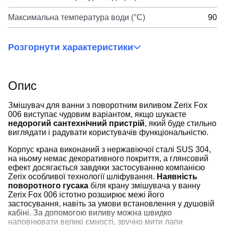
Максимальна температура води (°C)
90
Розгорнути характеристики
Опис
Змішувач для ванни з поворотним виливом Zerix Fox
006 виступає чудовим варіантом, якщо шукаєте
недорогий сантехнічний пристрій
, який буде стильно
виглядати і радувати користувачів функціональністю.
Корпус крана виконаний з нержавіючої сталі SUS 304,
на ньому немає декоративного покриття, а глянсовий
ефект досягається завдяки застосуванню компанією
Zerix особливої технології шліфування.
Наявність
поворотного гусака
біля крану змішувача у ванну
Zerix Fox 006 істотно розширює межі його
застосування, навіть за умови встановлення у душовій
кабіні. За допомогою виливу можна швидко
наповнювати великі ємності, зручно мити лапи