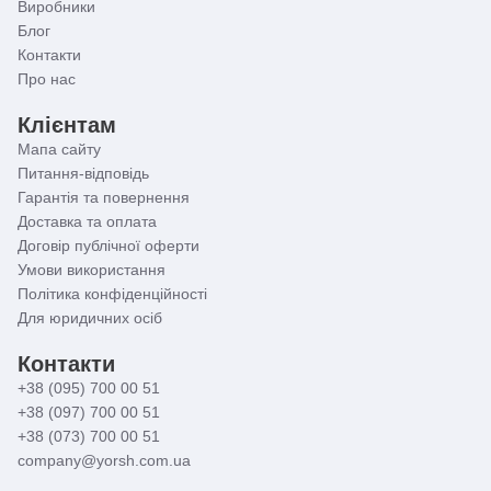
Виробники
Блог
☝
Важливо відзначити!
Незважаючи на конструктивні
Контакти
відмінності, що використовується в Zerix Fox 006
Про нас
одноважільний механізм за довговічністю не
поступається двовентильним. Зумовлено це тим, що в
Клієнтам
обох випадках використовуються надійні керамічні
пластини.
Мапа сайту
Питання-відповідь
Гарантія та повернення
Доставка та оплата
Договір публічної оферти
Умови використання
Політика конфіденційності
Для юридичних осіб
Контакти
+38 (095) 700 00 51
+38 (097) 700 00 51
+38 (073) 700 00 51
company@yorsh.com.ua