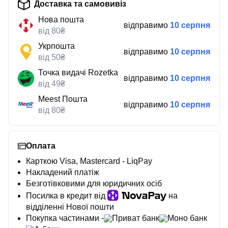
Доставка та самовивіз
Нова пошта
відправимо
10 серпня
від 80₴
Укрпошта
відправимо
10 серпня
від 50₴
Точка видачі Rozetka
відправимо
10 серпня
від 49₴
Meest Пошта
відправимо
10 серпня
від 80₴
Оплата
Карткою Visa, Mastercard - LiqPay
Накладений платіж
Безготівковими для юридичних осіб
Посилка в кредит від
на
відділенні Нової пошти
Покупка частинами -
Приват банк
Моно банк