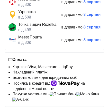
відправимо
8 серпня
від 80₴
Укрпошта
відправимо
8 серпня
від 50₴
Точка видачі Rozetka
відправимо
8 серпня
від 49₴
Meest Пошта
відправимо
8 серпня
від 80₴
Оплата
Карткою Visa, Mastercard - LiqPay
Накладений платіж
Безготівковими для юридичних осіб
Посилка в кредит від
на
відділенні Нової пошти
Покупка частинами -
Приват банк
Моно банк
А-банк