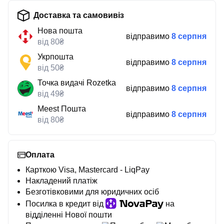
Доставка та самовивіз
Нова пошта
відправимо
8 серпня
від 80₴
Укрпошта
відправимо
8 серпня
від 50₴
Точка видачі Rozetka
відправимо
8 серпня
від 49₴
Meest Пошта
відправимо
8 серпня
від 80₴
Оплата
Карткою Visa, Mastercard - LiqPay
Накладений платіж
Безготівковими для юридичних осіб
Посилка в кредит від
на
відділенні Нової пошти