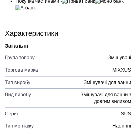
Покупка частинами -
Приват банк
Моно банк
А-банк
Характеристики
Загальні
Група товару
Змішувачі
Торгова марка
MIXXUS
Тип виробу
Змішувачі для ванни
Вид виробу
Змішувачі для ванни з
довгим виливом
Серія
SUS
Тип монтажу
Настінні