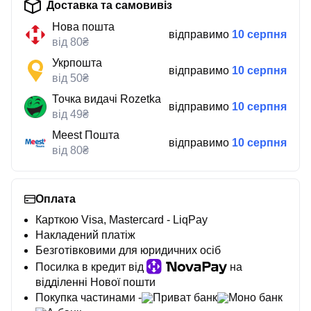
Доставка та самовивіз
Нова пошта
відправимо
10 серпня
від 80₴
Укрпошта
відправимо
10 серпня
від 50₴
Точка видачі Rozetka
відправимо
10 серпня
від 49₴
Meest Пошта
відправимо
10 серпня
від 80₴
Оплата
Карткою Visa, Mastercard - LiqPay
Накладений платіж
Безготівковими для юридичних осіб
Посилка в кредит від
на
відділенні Нової пошти
Покупка частинами -
Приват банк
Моно банк