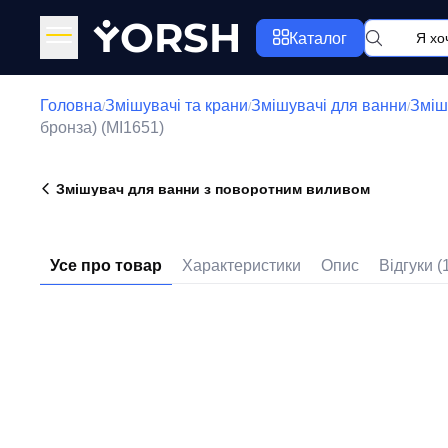
Y
ORSH
Каталог
Головна
Змішувачі та крани
Змішувачі для ванни
Зміш
/
/
/
бронза) (MI1651)
Змішувач для ванни з поворотним виливом
Усе про товар
Характеристики
Опис
Відгуки (