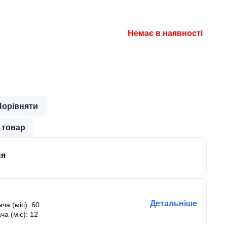
Немає в наявності
Порівняти
 товар
ня
Детальніше
ча (міс): 60
ча (міс): 12