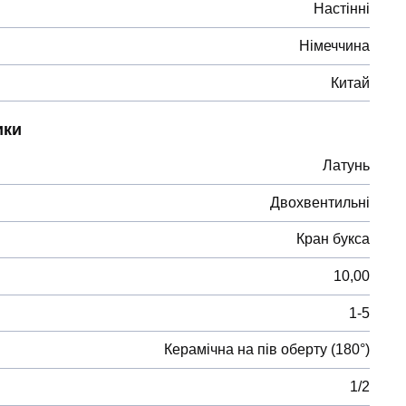
Настінні
Німеччина
Китай
ики
Латунь
Двохвентильні
Кран букса
10,00
1-5
Керамічна на пів оберту (180°)
1/2