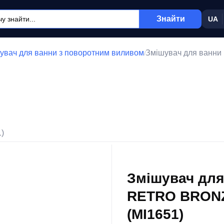
Знайти
UA
увач для ванни з поворотним виливом
Змішувач для ванн
/
1)
Змішувач дл
RETRO BRONZE
(MI1651)