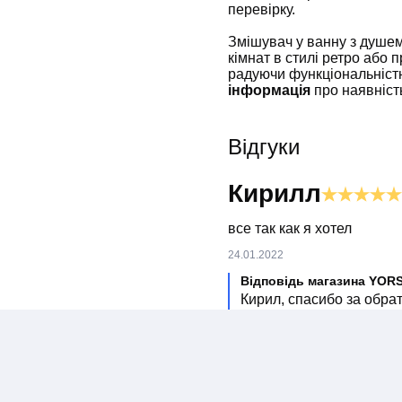
перевірку.
Змішувач у ванну з душе
кімнат в стилі ретро або
радуючи функціональніст
інформація
про наявність
Відгуки
Кирилл
все так как я хотел
24.01.2022
Відповідь магазина YOR
Кирил, спасибо за обра