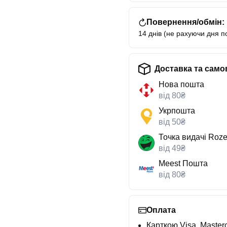
Повернення/обмін:
14 днів (не рахуючи дня п
Доставка та само
Нова пошта
від 80₴
Укрпошта
від 50₴
Точка видачі Roze
від 49₴
Meest Пошта
від 80₴
Оплата
Карткою Visa, Masterc