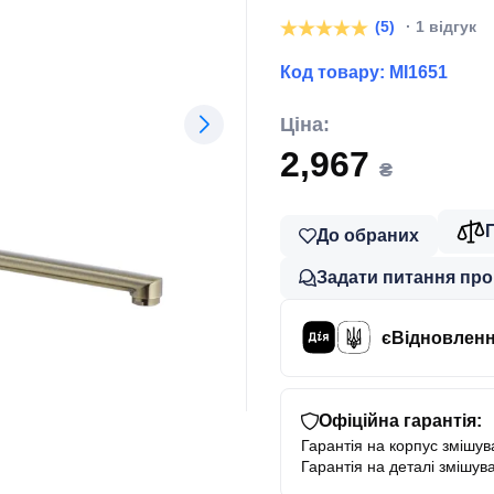
(5)
· 1 відгук
Код товару:
MI1651
Ціна:
2,967
₴
До обраних
Задати питання про
єВідновлен
Офіційна гарантія:
Гарантія на корпус змішува
Гарантія на деталі змішува