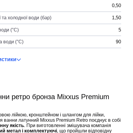
0,50
 та холодної води (бар)
1,50
оди (°C)
5
 води (°C)
90
истики
нни ретро бронза Mixxus Premium
вою лійкою, кронштейном і шлангом для лійки,
я ванни латунний Mixxus Premium Retro поєднує в собі
анну якість
. При виготовленні змішувача компанія
ий метал і комплектуючі
, що пройшли відповідну