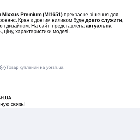
м
Mixxus Premium (MI1651)
прекрасне рішення для
 прованс. Кран з довгим виливом буде
довго служити
,
ю і дизайном. На сайті представлена
актуальна
, ціну, характеристики моделі.
Товар куплений на yorsh.ua
SH.UA
тную связь!