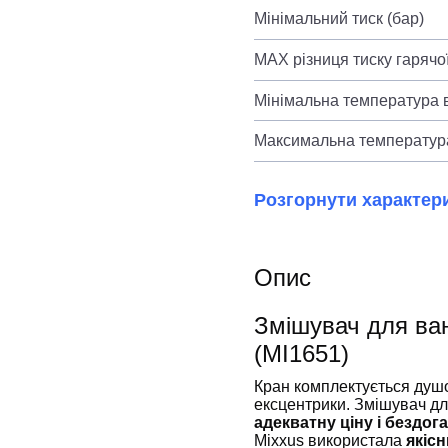
Мінімальний тиск (бар)
MAX різниця тиску гарячої
Мінімальна температура в
Максимальна температура
Розгорнути характер
Опис
Змішувач для ва
(MI1651)
Кран комплектується душо
ексцентрики. Змішувач дл
адекватну ціну і бездог
Mixxus використала
якісн