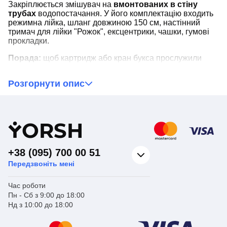
Закріплюється змішувач на
вмонтованих в стіну
трубах
водопостачання. У його комплектацію входить
режимна лійка, шланг довжиною 150 см, настінний
тримач для лійки "Рожок", ексцентрики, чашки, гумові
прокладки.
Порада:
щоб картридж або кран букса прослужили
довше, у водопровідній системі повинен стояти фільтр
для видалення з води піску, мулу та іржі, які руйнують
Розгорнути опис
запірний елемент змішувача.
При отриманні обов'язково перевіряйте відповідність
замовлення, повну комплектацію товару, а також його
зовнішній вигляд. У разі пошкодження товару, або
Y
ORSH
неповної комплектації замовлення звертайтесь до нас
по телефону для оперативного вирішення питання.
+38 (095) 700 00 51
Передзвоніть мені
Час роботи
Пн - Сб з 9:00 до 18:00
Нд з 10:00 до 18:00