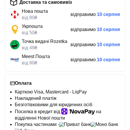
Доставка та самовивіз
Нова пошта
відправимо
10 серпня
від 80₴
Укрпошта
відправимо
10 серпня
від 50₴
Точка видачі Rozetka
відправимо
10 серпня
від 49₴
Meest Пошта
відправимо
10 серпня
від 80₴
Оплата
Карткою Visa, Mastercard - LiqPay
Накладений платіж
Безготівковими для юридичних осіб
Посилка в кредит від
на
відділенні Нової пошти
Покупка частинами -
Приват банк
Моно банк