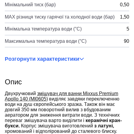
Мінімальний тиск (бар)
0,50
MAX різниця тиску гарячої та холодної води (бар)
1,50
Мінімальна температура води (°C)
5
Максимальна температура води (°C)
90
Розгорнути характеристики
Опис
Двухручковий
змішувач для ванни Mixxus Premium
Apollo 140 (MI0605)
виділяє завдяки переключенню
води на душ європейського зразка. Також він має
довгий 350 мм поворотний вилив з вбудованим
аератором для зниження витрати води. З технічних
переваг змішувача варто виділити і
керамічні кран-
букси.
Корпус змішувача виготовлений
з латуні,
хромований і відполірований до сталевого блиску.