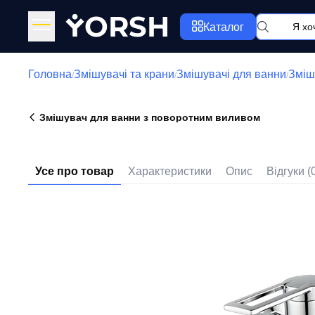
Y
ORSH
Каталог
Головна
Змішувачі та крани
Змішувачі для ванни
Зміш
/
/
/
Змішувач для ванни з поворотним виливом
Усе про товар
Характеристики
Опис
Відгуки (