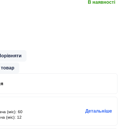
В наявності
Порівняти
 товар
ня
Детальніше
ча (міс): 60
ча (міс): 12