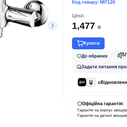
Код товару:
MI7120
Ціна:
1,477
₴
Купити
До обраних
Задати питання про
єВідновлен
Офіційна гарантія:
Гарантія на корпус змішува
Гарантія на деталі змішува