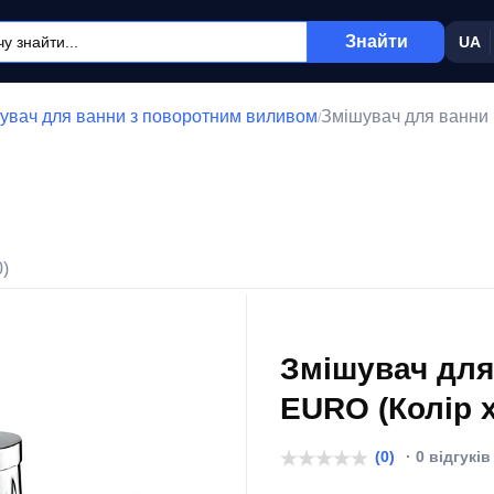
Знайти
UA
увач для ванни з поворотним виливом
Змішувач для ванни
/
0)
Змішувач дл
EURO (Колір х
(0)
· 0 відгуків