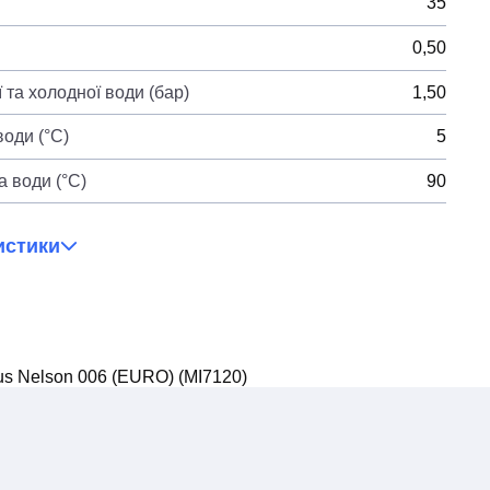
35
0,50
 та холодної води (бар)
1,50
оди (°C)
5
 води (°C)
90
истики
s Nelson 006 (EURO) (MI7120)