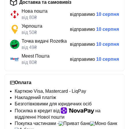
Доставка та самовивіз
Нова пошта
відправимо
10 серпня
від 80₴
Укрпошта
відправимо
10 серпня
від 50₴
Точка видачі Rozetka
відправимо
10 серпня
від 49₴
Meest Пошта
відправимо
10 серпня
від 80₴
Оплата
Карткою Visa, Mastercard - LiqPay
Накладений платіж
Безготівковими для юридичних осіб
Посилка в кредит від
на
відділенні Нової пошти
Покупка частинами -
Приват банк
Моно банк