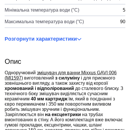
Мінімальна температура води (°C)
5
Максимальна температура води (°C)
90
Розгорнути характеристики
Опис
Одноручковий
змішувач для ванни Mixxus GAVI 006
(MI1597)
виготовлений
з силуміну
і для приємного
зовнішнього вигляду, а також захисту від корозії
хромований і відполірований
до сталевого блиску. З
технічного боку змішувач виділяється сучасним
керамічним
40 мм картридж
їм, який в поєднанні з
євро перемикачем і 350 мм поворотним виливом
робить змішувач зручним і функціональним.
Закріплюється він
на ексцентрики
на трубах
вмонтованих в стіну. А його комплектація вже включає
гумові прокладки, ексцентрики, чашки, шланг