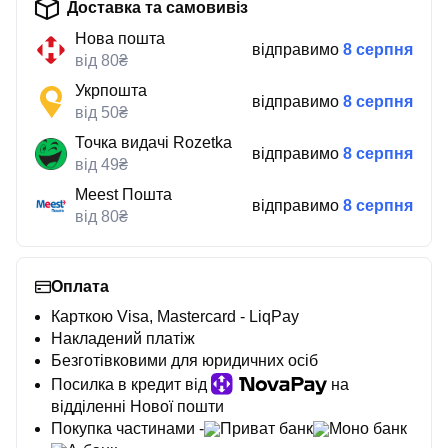
Доставка та самовивіз
Нова пошта
відправимо
8 серпня
від 80₴
Укрпошта
відправимо
8 серпня
від 50₴
Точка видачі Rozetka
відправимо
8 серпня
від 49₴
Meest Пошта
відправимо
8 серпня
від 80₴
Оплата
Карткою Visa, Mastercard - LiqPay
Накладений платіж
Безготівковими для юридичних осіб
Посилка в кредит від
на
відділенні Нової пошти
Покупка частинами -
Приват банк
Моно банк