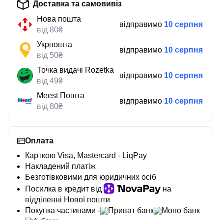
Доставка та самовивіз
Нова пошта
відправимо
10 серпня
від 80₴
Укрпошта
відправимо
10 серпня
від 50₴
Точка видачі Rozetka
відправимо
10 серпня
від 49₴
Meest Пошта
відправимо
10 серпня
від 80₴
Оплата
Карткою Visa, Mastercard - LiqPay
Накладений платіж
Безготівковими для юридичних осіб
Посилка в кредит від
на
відділенні Нової пошти
Покупка частинами -
Приват банк
Моно банк