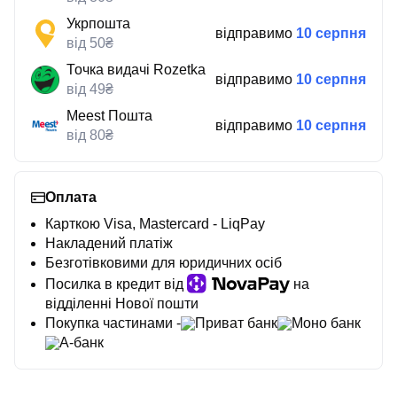
Укрпошта
відправимо
10 серпня
від 50₴
Точка видачі Rozetka
відправимо
10 серпня
від 49₴
Meest Пошта
відправимо
10 серпня
від 80₴
Оплата
Карткою Visa, Mastercard - LiqPay
Накладений платіж
Безготівковими для юридичних осіб
Посилка в кредит від
на
відділенні Нової пошти
Покупка частинами -
Приват банк
Моно банк
А-банк