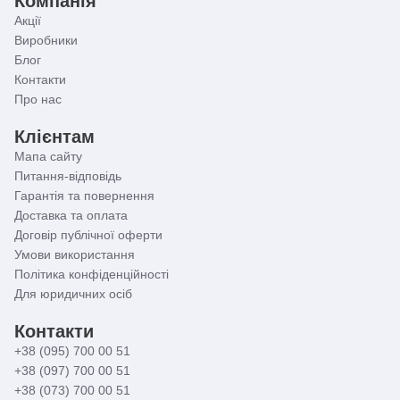
Компанія
Акції
☝
Важливо відзначити!
Незважаючи на конструктивні
Виробники
відмінності, що використовується в Haiba Smes 140
Блог
двовентильний механізм за довговічністю не
Контакти
поступається одноважільному. Зумовлено це тим, що в
Про нас
обох випадках використовуються надійні керамічні
пластини.
Клієнтам
Мапа сайту
Питання-відповідь
Гарантія та повернення
Доставка та оплата
Договір публічної оферти
Умови використання
Політика конфіденційності
Для юридичних осіб
Контакти
+38 (095) 700 00 51
+38 (097) 700 00 51
+38 (073) 700 00 51