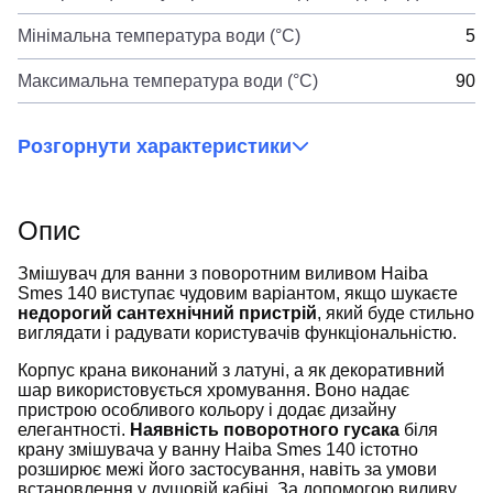
Мінімальна температура води (°C)
5
Максимальна температура води (°C)
90
Розгорнути характеристики
Опис
Змішувач для ванни з поворотним виливом Haiba
Smes 140 виступає чудовим варіантом, якщо шукаєте
недорогий сантехнічний пристрій
, який буде стильно
виглядати і радувати користувачів функціональністю.
Корпус крана виконаний з латуні, а як декоративний
шар використовується хромування. Воно надає
пристрою особливого кольору і додає дизайну
елегантності.
Наявність поворотного гусака
біля
крану змішувача у ванну Haiba Smes 140 істотно
розширює межі його застосування, навіть за умови
встановлення у душовій кабіні. За допомогою виливу