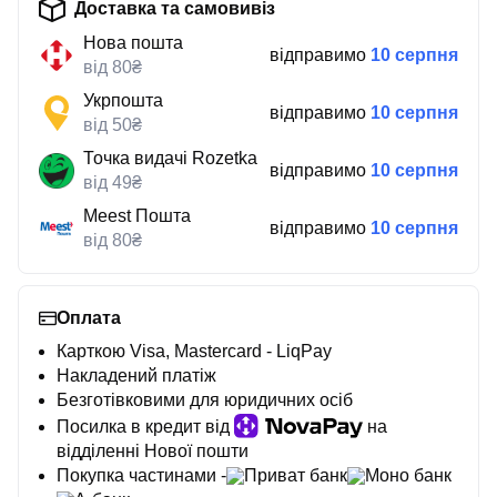
Доставка та самовивіз
Нова пошта
відправимо
10 серпня
від 80₴
Укрпошта
відправимо
10 серпня
від 50₴
Точка видачі Rozetka
відправимо
10 серпня
від 49₴
Meest Пошта
відправимо
10 серпня
від 80₴
Оплата
Карткою Visa, Mastercard - LiqPay
Накладений платіж
Безготівковими для юридичних осіб
Посилка в кредит від
на
відділенні Нової пошти
Покупка частинами -
Приват банк
Моно банк