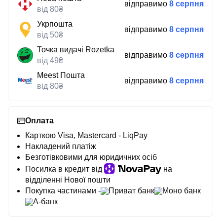
відправимо
8 серпня
від 80₴
Укрпошта
відправимо
8 серпня
від 50₴
Точка видачі Rozetka
відправимо
8 серпня
від 49₴
Meest Пошта
відправимо
8 серпня
від 80₴
Оплата
Карткою Visa, Mastercard - LiqPay
Накладений платіж
Безготівковими для юридичних осіб
Посилка в кредит від
на
відділенні Нової пошти
Покупка частинами -
Приват банк
Моно банк
А-банк