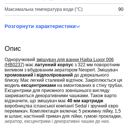
Максимальна температура води (°C)
90
Розгорнути характеристики
Опис
Одноручковий
змішувач для ванни Haiba Luxor 006
(HB0237)
має
латунний корпус
з 322 мм поворотним
виливом з вбудованим аератором Neoperl. Змішувач
хромований і відполірований
до дзеркального
блиску. Має легкий сталевий відтінок. Закріплюється ця
модель
ексцентриками
на вмонтованих в стіну трубах.
Ексцентрики для приємного зовнішнього вигляду
закриваються декоративними чашками. Також варто
відзначити, що змішувач має
40 мм картридж
виробництва іспанської компанії Sedal і зручний євро
перемикач. Комплектація включає 5 режимну лійку, 1,5
м шланг, настінний тримач для лійки, гумові прокладки,
аератор, ексцентрики і декоративні чашки до них.