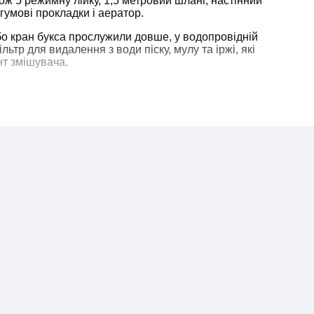
ож 5 режимну лійку, 1,5 метровий шланг, настінний
 гумові прокладки і аератор.
о кран букса прослужили довше, у водопровідній
ьтр для видалення з води піску, мулу та іржі, які
т змішувача.
о перевіряйте відповідність замовлення, повну
акож його зовнішній вигляд. У разі пошкодження
плектації замовлення звертайтесь до нас по телефону
ння питання.