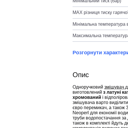
Мінімальний тиск (бар)
MAX різниця тиску гарячої
Мінімальна температура в
Максимальна температура
Розгорнути характер
Опис
Одноручковий
змішувач д
виготовлений
з латуні ка
хромований
і відполіров
змішувача варто виділит
євро перемикач, а також
Neoperl для економії вод
труби водопостачання за
також в комплекті йдуть 