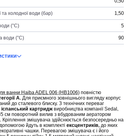
0,50
 та холодної води (бар)
1,50
оди (°C)
5
 води (°C)
90
истики
ля ванни Haiba ADEL 006 (HB1006)
повністю
тегорії А.
Для приємного зовнішнього вигляду корпус
аний до сталевого блиску. З технічних переваг
и
іспанський картридж
виробництва компанії Sedal,
 35 см поворотний вилив з вбудованим аератором
и. Кріплення змішувача здійснюється безпосередньо на
 допомогою йдуть в комплекті
ексцентриків,
до яких
декоративні чашки. Перевагою змішувача є і його