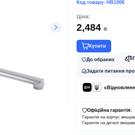
Код товару:
HB1006
Ціна:
2,484
₴
Купити
До обраних
Задати питання про
єВідновлен
Офіційна гарантія:
Гарантія на корпус змішува
Гарантія на деталі змішува