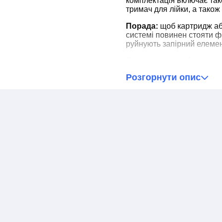
комплектація включає так
тримач для лійки, а також
Порада:
щоб картридж аб
системі повинен стояти філ
руйнують запірний елемен
При отриманні обов'язков
комплектацію товару, а т
Розгорнути опис
товару, або неповної ком
для оперативного виріше