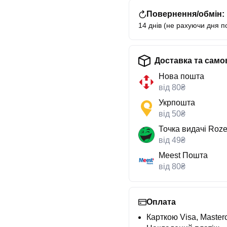
Повернення/обмін:
14 днів (не рахуючи дня п
Доставка та само
Нова пошта
від 80₴
Укрпошта
від 50₴
Точка видачі Roze
від 49₴
Meest Пошта
від 80₴
Оплата
Карткою Visa, Masterc