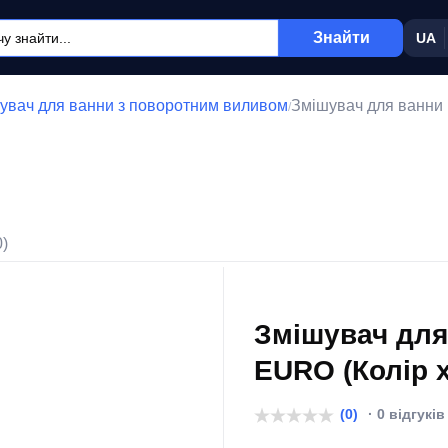
Знайти
UA
увач для ванни з поворотним виливом
Змішувач для ванни
/
0)
Змішувач для
EURO (Колір 
(0)
· 0 відгуків