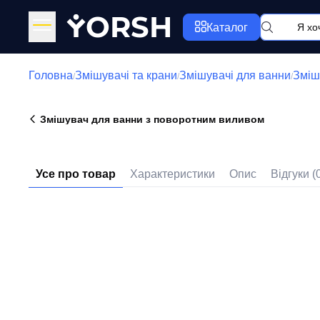
Y
ORSH
Каталог
Головна
Змішувачі та крани
Змішувачі для ванни
Зміш
/
/
/
Змішувач для ванни з поворотним виливом
Усе про товар
Характеристики
Опис
Відгуки (