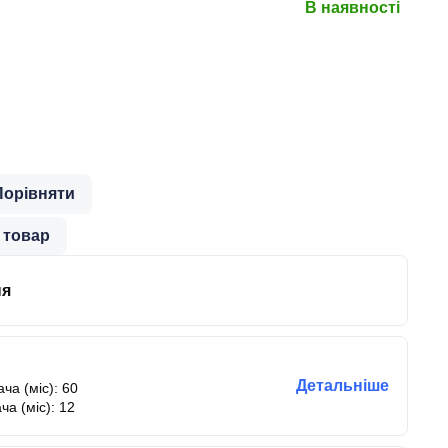
В наявності
Порівняти
 товар
ня
Детальніше
ча (міс): 60
ча (міс): 12