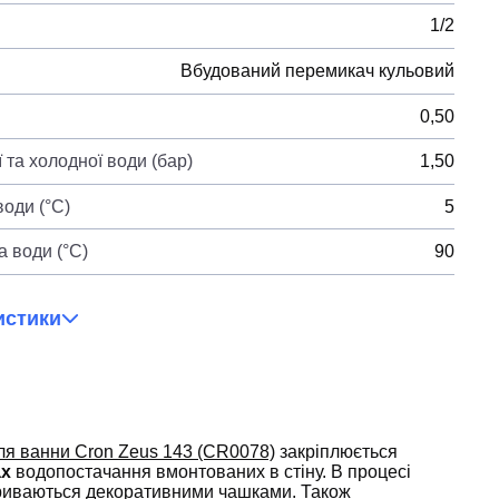
1/2
Вбудований перемикач кульовий
0,50
 та холодної води (бар)
1,50
оди (°C)
5
 води (°C)
90
истики
ля ванни Cron Zeus 143 (CR0078)
закріплюється
ах
водопостачання вмонтованих в стіну. В процесі
риваються декоративними чашками. Також