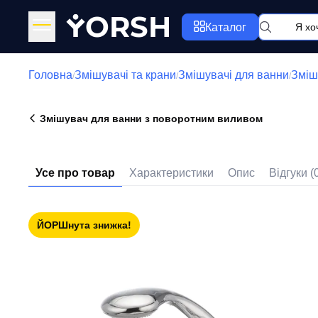
Y
ORSH
Каталог
Головна
Змішувачі та крани
Змішувачі для ванни
Зміш
/
/
/
Змішувач для ванни з поворотним виливом
Усе про товар
Характеристики
Опис
Відгуки (
ЙОРШнута знижка!