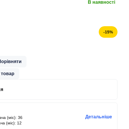
В наявності
-15%
Порівняти
 товар
ня
Детальніше
ча (міс): 36
ча (міс): 12