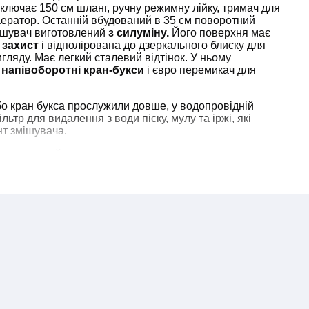
ключає 150 см шланг, ручну режимну лійку, тримач для
 аератор. Останній вбудований в 35 см поворотний
ішувач виготовлений
з силуміну.
Його поверхня має
захист
і відполірована до дзеркального блиску для
гляду. Має легкий сталевий відтінок. У ньому
і
напівоборотні кран-букси
і євро перемикач для
о кран букса прослужили довше, у водопровідній
ьтр для видалення з води піску, мулу та іржі, які
т змішувача.
о перевіряйте відповідність замовлення, повну
акож його зовнішній вигляд. У разі пошкодження
плектації замовлення звертайтесь до нас по телефону
ння питання.