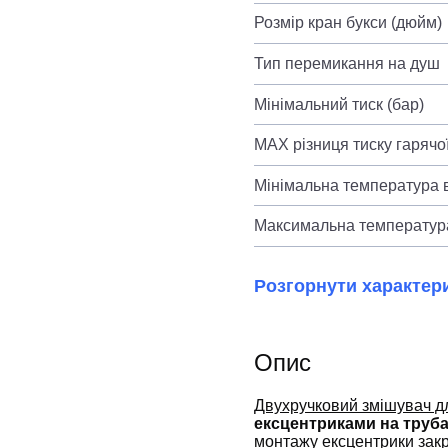
Розмір кран букси (дюйм)
Тип перемикання на душ
Мінімальний тиск (бар)
MAX різниця тиску гарячої
Мінімальна температура в
Максимальна температура
Розгорнути характер
Опис
Двухручковий змішувач д
ексцентриками на труб
монтажу ексцентрики зак