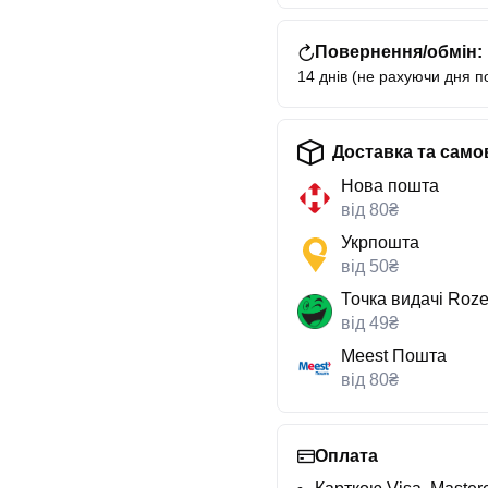
Повернення/обмін:
14 днів (не рахуючи дня п
Доставка та само
Нова пошта
від 80₴
Укрпошта
від 50₴
Точка видачі Roze
від 49₴
Meest Пошта
від 80₴
Оплата