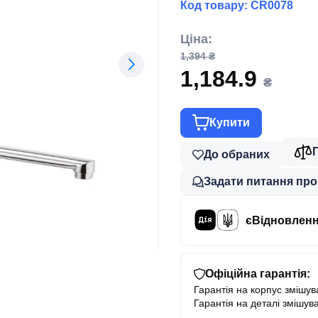
Код товару:
CR0078
Ціна:
1,394 ₴
1,184.9
₴
Купити
До обраних
Задати питання про
єВідновлен
Офіційна гарантія:
Гарантія на корпус змішува
Гарантія на деталі змішува