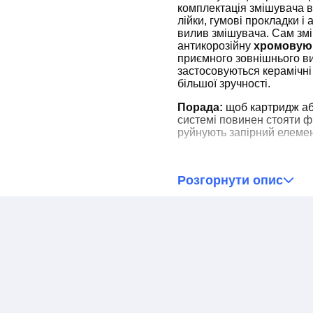
комплектація змішувача в
лійки, гумові прокладки і
вилив змішувача. Сам зм
антикорозійну
хромовую 
приємного зовнішнього ви
застосовуються керамічн
більшої зручності.
Порада:
щоб картридж аб
системі повинен стояти філ
руйнують запірний елемен
При отриманні обов'язков
комплектацію товару, а т
Розгорнути опис
товару, або неповної ком
для оперативного виріше