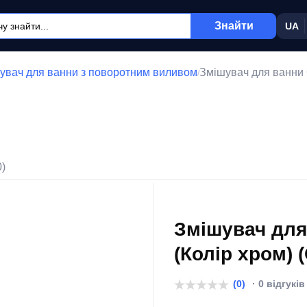
Знайти
UA
увач для ванни з поворотним виливом
Змішувач для ванни
/
0)
Змішувач для
(Колір хром) 
(0)
· 0 відгуків