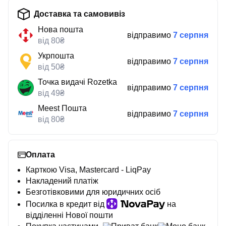
Доставка та самовивіз
Нова пошта
відправимо
7 серпня
від 80₴
Укрпошта
відправимо
7 серпня
від 50₴
Точка видачі Rozetka
відправимо
7 серпня
від 49₴
Meest Пошта
відправимо
7 серпня
від 80₴
Оплата
Карткою Visa, Mastercard - LiqPay
Накладений платіж
Безготівковими для юридичних осіб
Посилка в кредит від
на
відділенні Нової пошти