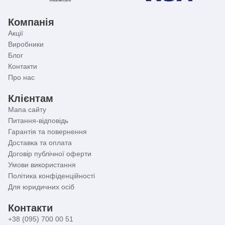
Якщо вперше зіткнулися з необхідністю підбору
подібного сантехнічного пристрою, прочитайте статтю
«Як вибрати змішувач для ванни?»
.
Компанія
Акції
Виробники
Блог
Контакти
Про нас
Клієнтам
Мапа сайту
Питання-відповідь
Гарантія та повернення
Доставка та оплата
Договір публічної оферти
Умови використання
Політика конфіденційності
Для юридичних осіб
Контакти
+38 (095) 700 00 51