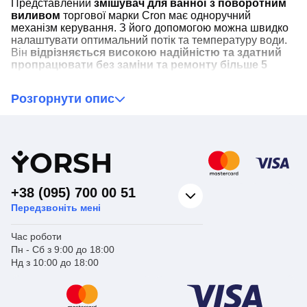
Представлений
змішувач для ванної з поворотним
виливом
торгової марки Cron має одноручний
механізм керування. З його допомогою можна швидко
налаштувати оптимальний потік та температуру води.
Він
відрізняється високою надійністю та здатний
пропрацювати без заміни та ремонту більше 5
років
з моменту встановлення.
Розгорнути опис
Окремо варто відзначити перемикач змішувача для
ванної з душем Cron Focus сталевого кольору,
виготовлений у вигляді картриджа. Перевага цього
типу девіатора в тому, що при низькому тиску води
Y
ORSH
він автоматично не перемикається на вилив.
Корпус крана змішувача для ванни Cron Focus
+38 (095) 700 00 51
виготовлений із силуміну. Цей сплав металу
має
Передзвоніть мені
високу стійкість до корозії, міцності
. У його складі
немає шкідливих речовин, тому повністю безпечний
для здоров'я людини.
Час роботи
Пн - Сб з 9:00 до 18:00
Зверніть увагу!
Стандартна висота
Нд з 10:00 до 18:00
змішувача Cron Focus – від 100 до 110 см від
рівня підлоги з покриттям для підлоги.