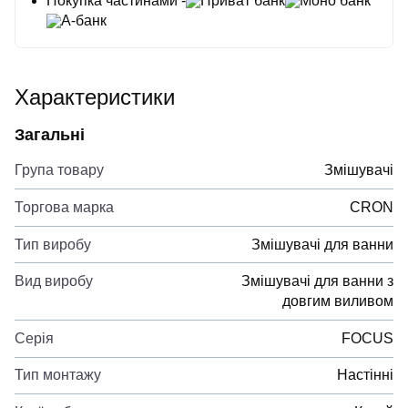
Покупка частинами -
Приват банк
Моно банк
А-банк
Характеристики
Загальні
Група товару
Змішувачі
Торгова марка
CRON
Тип виробу
Змішувачі для ванни
Вид виробу
Змішувачі для ванни з
довгим виливом
Серія
FOCUS
Тип монтажу
Настінні