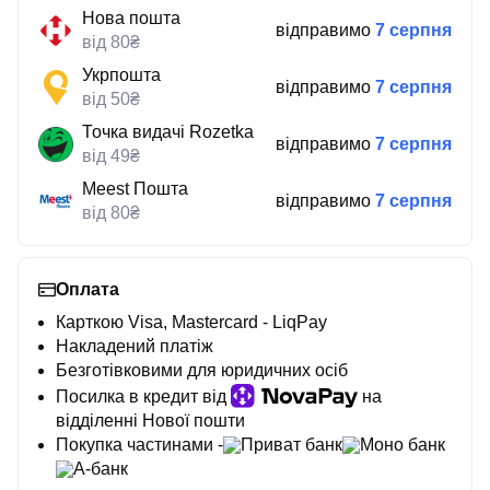
Нова пошта
відправимо
7 серпня
від 80₴
Укрпошта
відправимо
7 серпня
від 50₴
Точка видачі Rozetka
відправимо
7 серпня
від 49₴
Meest Пошта
відправимо
7 серпня
від 80₴
Оплата
Карткою Visa, Mastercard - LiqPay
Накладений платіж
Безготівковими для юридичних осіб
Посилка в кредит від
на
відділенні Нової пошти
Покупка частинами -
Приват банк
Моно банк
А-банк