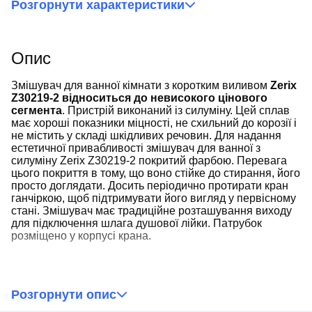
Розгорнути характеристики
Опис
Змішувач для ванної кімнати з коротким виливом
Zerix
Z30219-2 відноситься до невисокого цінового
сегмента
. Пристрій виконаний із силуміну. Цей сплав
має хороші показники міцності, не схильний до корозії і
не містить у складі шкідливих речовин. Для надання
естетичної привабливості змішувач для ванної з
силуміну Zerix Z30219-2 покритий фарбою. Перевага
цього покриття в тому, що воно стійке до стирання, його
просто доглядати. Досить періодично протирати кран
ганчіркою, щоб підтримувати його вигляд у первісному
стані. Змішувач має традиційне розташування виходу
для підключення шлага душової лійки. Патрубок
розміщено у корпусі крана.
Крім дизайну, у каталозі змішувачів для ванної Zerix
Z30219-2
відрізняється такими технічними
Розгорнути опис
характеристиками
: