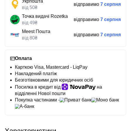
Укрпошта
відправимо
7 серпня
від 50₴
Точка видачі Rozetka
відправимо
7 серпня
від 49₴
Meest Пошта
відправимо
7 серпня
від 80₴
Оплата
Карткою Visa, Mastercard - LiqPay
Накладений платіж
Безготівковими для юридичних осіб
Посилка в кредит від
на
відділенні Нової пошти
Покупка частинами -
Приват банк
Моно банк
А-банк
Характеристики