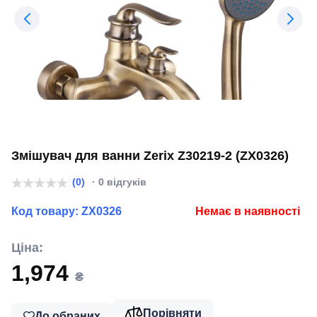
Змішувач для ванни Zerix Z30219-2 (ZX0326)
(0)
· 0 відгуків
Код товару:
ZX0326
Немає в наявності
Ціна:
1,974
₴
Порівняти
До обраних