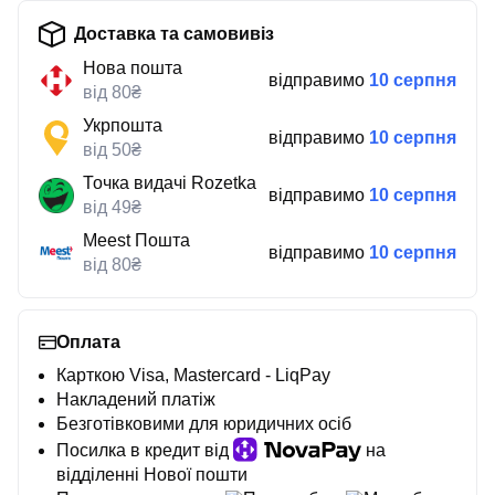
Доставка та самовивіз
Нова пошта
відправимо
10 серпня
від 80₴
Укрпошта
відправимо
10 серпня
від 50₴
Точка видачі Rozetka
відправимо
10 серпня
від 49₴
Meest Пошта
відправимо
10 серпня
від 80₴
Оплата
Карткою Visa, Mastercard - LiqPay
Накладений платіж
Безготівковими для юридичних осіб
Посилка в кредит від
на
відділенні Нової пошти