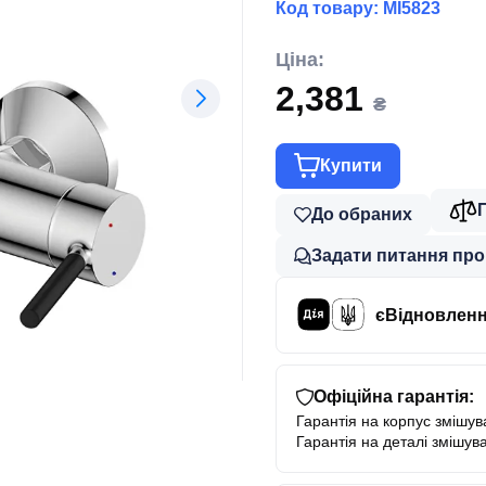
Код товару:
MI5823
Ціна:
2,381
₴
Купити
До обраних
Задати питання про
єВідновлен
Офіційна гарантія:
Гарантія на корпус змішува
Гарантія на деталі змішува