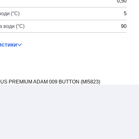
0,50
оди (°C)
5
 води (°C)
90
истики
XXUS PREMIUM ADAM 009 BUTTON (MI5823)