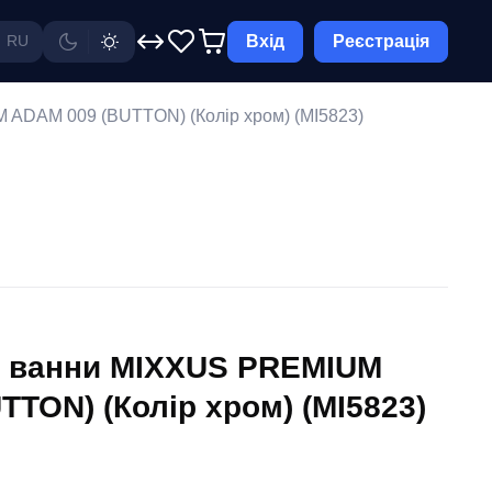
Вхід
Реєстрація
RU
ADAM 009 (BUTTON) (Колір хром) (MI5823)
я ванни MIXXUS PREMIUM
TON) (Колір хром) (MI5823)