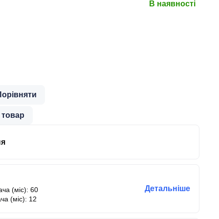
В наявності
Порівняти
 товар
ня
Детальніше
ча (міс): 60
ча (міс): 12