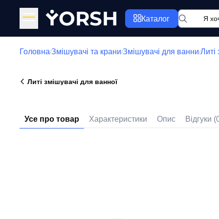
Y
ORSH
Каталог
Головна
Змішувачі та крани
Змішувачі для ванни
Литі
/
/
/
Литі змішувачі для ванної
Усе про товар
Характеристики
Опис
Відгуки (