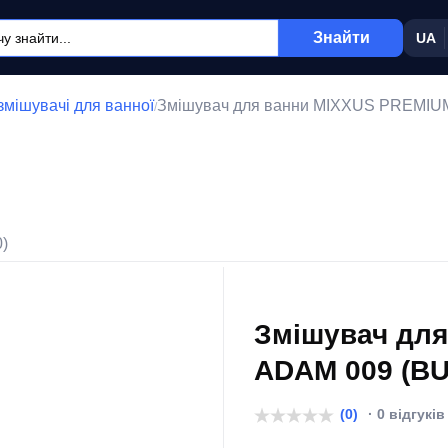
Знайти
UA
 змішувачі для ванної
Змішувач для ванни MIXXUS PREMIUM 
/
0)
Змішувач дл
ADAM 009 (BUT
(0)
· 0 відгуків