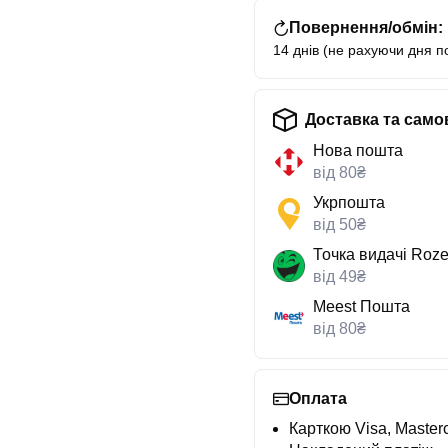
Повернення/обмін:
14 днів (не рахуючи дня п
Доставка та само
Нова пошта
від 80₴
Укрпошта
від 50₴
Точка видачі Roze
від 49₴
Meest Пошта
від 80₴
Оплата
Карткою Visa, Masterc