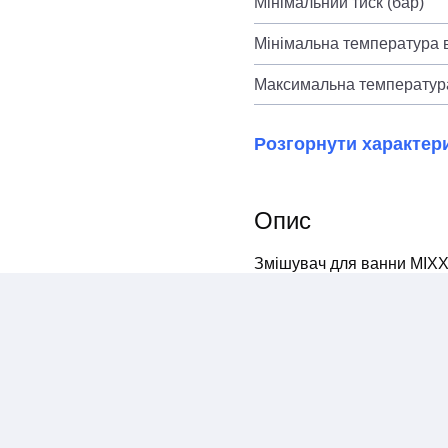
Мінімальний тиск (бар)
Мінімальна температура в
Максимальна температура
Розгорнути характер
Опис
Змішувач для ванни MI