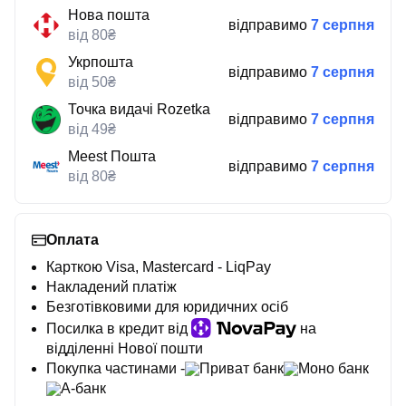
Нова пошта
відправимо
7 серпня
від 80₴
Укрпошта
відправимо
7 серпня
від 50₴
Точка видачі Rozetka
відправимо
7 серпня
від 49₴
Meest Пошта
відправимо
7 серпня
від 80₴
Оплата
Карткою Visa, Mastercard - LiqPay
Накладений платіж
Безготівковими для юридичних осіб
Посилка в кредит від
на
відділенні Нової пошти
Покупка частинами -
Приват банк
Моно банк
А-банк