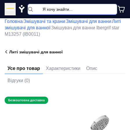
Y
Головна
Змішувачі та крани
Змішувачі для ванни
Литі
/
/
/
змішувачі для ванної
Змішувач для ванни Ibergrif star
/
M13257 (IB0011)
Литі змішувачі для ванної
Усе про товар
Характеристики
Опис
Відгуки (0)
Безкоштовна доставка