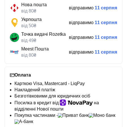
Нова пошта
відправимо
11 серпня
від 80₴
Укрпошта
відправимо
11 серпня
від 50₴
Точка видачі Rozetka
відправимо
11 серпня
від 49₴
Meest Пошта
відправимо
11 серпня
від 80₴
Оплата
Карткою Visa, Mastercard - LiqPay
Накладений платіж
Безготівковими для юридичних осіб
Посилка в кредит від
на
відділенні Нової пошти
Покупка частинами -
Приват банк
Моно банк
А-банк