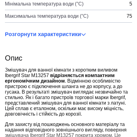
Мінімальна температура води (°C)
5
Максимальна температура води (°C)
75
Розгорнути характеристики
Опис
Змішувач для ванної кімнати з коротким виливом
Ibergrif Star M13257
відрізняється компактним
ергономічним дизайном
. Відмінною особливістю
пристрою є підключення шланга не до корпусу, а до
гусака. В результаті змішувач виглядає незвичайно та
стильно. Як і багато пристроїв торгової марки Ibergrif,
представлений змішувач для ванної кімнати з латуні.
Цей сплав є еталоном, оскільки має високу міцність,
довговічність і стійкість до корозії.
Для захисту від пошкоджень основного матеріалу та
надання відповідного зовнішнього вигляду, поверхня
змішувача Ibergrif Star M13257 покрита хромом. Це