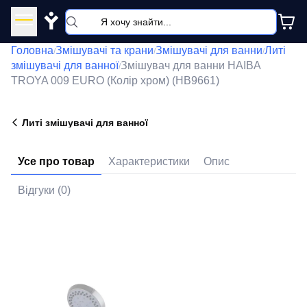
Y
Головна
Змішувачі та крани
Змішувачі для ванни
Литі
/
/
/
змішувачі для ванної
Змішувач для ванни HAIBA
/
TROYA 009 EURO (Колір хром) (HB9661)
Литі змішувачі для ванної
Усе про товар
Характеристики
Опис
Відгуки (0)