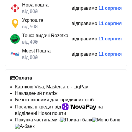
Нова пошта
відправимо
11 серпня
від 80₴
Укрпошта
відправимо
11 серпня
від 50₴
Точка видачі Rozetka
відправимо
11 серпня
від 49₴
Meest Пошта
відправимо
11 серпня
від 80₴
Оплата
Карткою Visa, Mastercard - LiqPay
Накладений платіж
Безготівковими для юридичних осіб
Посилка в кредит від
на
відділенні Нової пошти
Покупка частинами -
Приват банк
Моно банк
А-банк