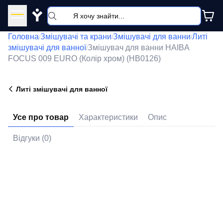
Y
Головна
Змішувачі та крани
Змішувачі для ванни
Литі
/
/
/
змішувачі для ванної
Змішувач для ванни HAIBA
/
FOCUS 009 EURO (Колір хром) (HB0126)
Литі змішувачі для ванної
Усе про товар
Характеристики
Опис
Відгуки (0)