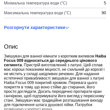
Мінімальна температура води (°C)
5
Максимальна температура води (°C)
90
Розгорнути характеристики
Опис
Змішувач для ванної кімнати з коротким виливом
Haiba
Focus 009 відноситься до середнього цінового
сегмента
. Пристрій виготовлений з латуні. Цей сплав
має хороші показники міцності, не схильний до корозії і
не містить у складі шкідливих речовин. Для надання
естетичної привабливості змішувач для ванної з латуні
Haiba Focus 009 покритий хромом. Перевага цього
покриття в тому, що воно стійке до стирання, його
просто доглядати. Досить періодично протирати кран
ганчіркою, щоб підтримувати його вигляд у первісному
стані. Змішувач має традиційне розташування виходу
для підключення шлага душової лійки. Патрубок
розміщено у корпусі крана.