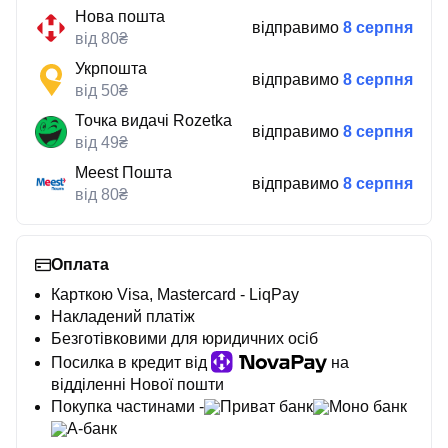
Нова пошта
відправимо
8 серпня
від 80₴
Укрпошта
відправимо
8 серпня
від 50₴
Точка видачі Rozetka
відправимо
8 серпня
від 49₴
Meest Пошта
відправимо
8 серпня
від 80₴
Оплата
Карткою Visa, Mastercard - LiqPay
Накладений платіж
Безготівковими для юридичних осіб
Посилка в кредит від
на
відділенні Нової пошти
Покупка частинами -
Приват банк
Моно банк
А-банк