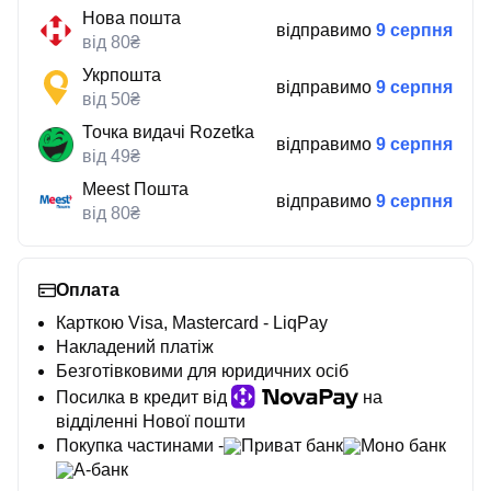
Нова пошта
відправимо
9 серпня
від 80₴
Укрпошта
відправимо
9 серпня
від 50₴
Точка видачі Rozetka
відправимо
9 серпня
від 49₴
Meest Пошта
відправимо
9 серпня
від 80₴
Оплата
Карткою Visa, Mastercard - LiqPay
Накладений платіж
Безготівковими для юридичних осіб
Посилка в кредит від
на
відділенні Нової пошти
Покупка частинами -
Приват банк
Моно банк
А-банк