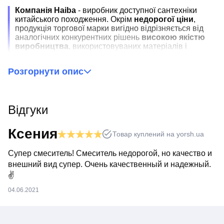
Компанія Haiba
- виробник доступної сантехніки
китайського походження. Окрім
недорогої ціни
,
продукція торгової марки вигідно відрізняється від
аналогічних конкурентних рішень
високою якістю
виробництва
, використовуваних матеріалів і
комплектуючих запчастин. Компанія Хайба
займається виробництвом якісних мийок для кухні,
Розгорнути опис
душових систем
усіх видів змішувачів
і різного
приладдя для ванної кімнати.
Відгуки
Сучасний
змішувач для ванни латунний
Haiba™
серії Dominox 142 оснащений верхнім дивертором душ/
ванна, нижнім відведенням для підключення шланга
Ксения
Товар куплений на yorsh.ua
для ручного душу, аератором, кран буксами, і
підключається на два отвори за допомогою
ексцентриків.
Супер смеситель! Смеситель недорогой, но качество и
Ретро змішувач у ванну
має
привабливий зовнішній вигляд. Функціональний і
внешний вид супер. Очень качественный и надежный.
простотою в застосуванні
високої якості з 5 років
✌
гарантії
.
04.06.2021