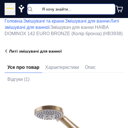
Y
Головна
Змішувачі та крани
Змішувачі для ванни
Литі
/
/
/
змішувачі для ванної
Змішувач для ванни HAIBA
/
DOMINOX 142 EURO BRONZE (Колір бронза) (HB3938)
Литі змішувачі для ванної
Усе про товар
Характеристики
Опис
Відгуки (1)