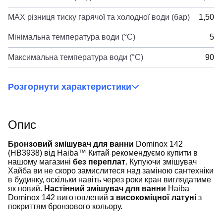
MAX різниця тиску гарячої та холодної води (бар)
1,50
Мінімальна температура води (°C)
5
Максимальна температура води (°C)
90
Розгорнути характеристики
Опис
Бронзовий змішувач для ванни
Dominox 142
(HB3938) від Haiba™ Китай рекомендуємо купити в
нашому магазині
без переплат
. Купуючи змішувач
Хайба ви не скоро замислитеся над заміною сантехніки
в ​​будинку, оскільки навіть через роки кран виглядатиме
як новий.
Настінний змішувач для ванни
Haiba
Dominox 142 виготовлений
з високоміцної латуні
з
покриттям бронзового кольору.