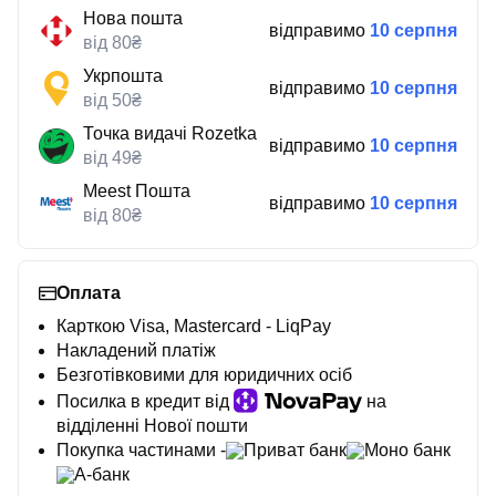
Нова пошта
відправимо
10 серпня
від 80₴
Укрпошта
відправимо
10 серпня
від 50₴
Точка видачі Rozetka
відправимо
10 серпня
від 49₴
Meest Пошта
відправимо
10 серпня
від 80₴
Оплата
Карткою Visa, Mastercard - LiqPay
Накладений платіж
Безготівковими для юридичних осіб
Посилка в кредит від
на
відділенні Нової пошти
Покупка частинами -
Приват банк
Моно банк
А-банк