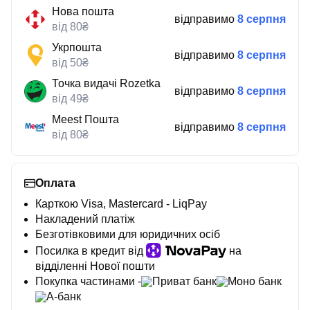
Нова пошта
відправимо
8 серпня
від 80₴
Укрпошта
відправимо
8 серпня
від 50₴
Точка видачі Rozetka
відправимо
8 серпня
від 49₴
Meest Пошта
відправимо
8 серпня
від 80₴
Оплата
Карткою Visa, Mastercard - LiqPay
Накладений платіж
Безготівковими для юридичних осіб
Посилка в кредит від
на
відділенні Нової пошти
Покупка частинами -
Приват банк
Моно банк
А-банк