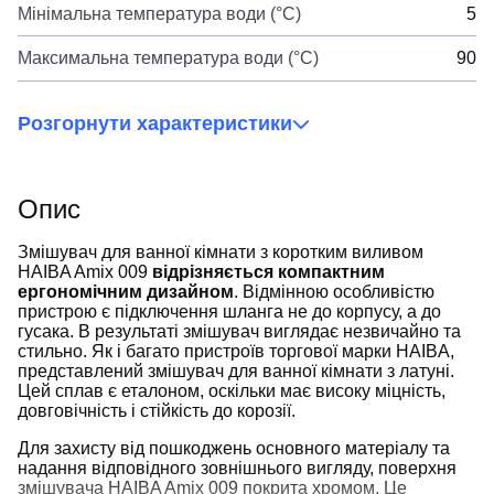
Мінімальна температура води (°C)
5
Максимальна температура води (°C)
90
Розгорнути характеристики
Опис
Змішувач для ванної кімнати з коротким виливом
HAIBA Amix 009
відрізняється компактним
ергономічним дизайном
. Відмінною особливістю
пристрою є підключення шланга не до корпусу, а до
гусака. В результаті змішувач виглядає незвичайно та
стильно. Як і багато пристроїв торгової марки HAIBA,
представлений змішувач для ванної кімнати з латуні.
Цей сплав є еталоном, оскільки має високу міцність,
довговічність і стійкість до корозії.
Для захисту від пошкоджень основного матеріалу та
надання відповідного зовнішнього вигляду, поверхня
змішувача HAIBA Amix 009 покрита хромом. Це