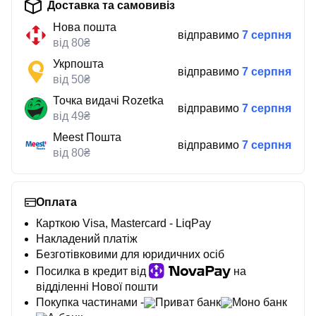
Доставка та самовивіз
Нова пошта
відправимо
7 серпня
від 80₴
Укрпошта
відправимо
7 серпня
від 50₴
Точка видачі Rozetka
відправимо
7 серпня
від 49₴
Meest Пошта
відправимо
7 серпня
від 80₴
Оплата
Карткою Visa, Mastercard - LiqPay
Накладений платіж
Безготівковими для юридичних осіб
Посилка в кредит від
на
відділенні Нової пошти
Покупка частинами -
Приват банк
Моно банк