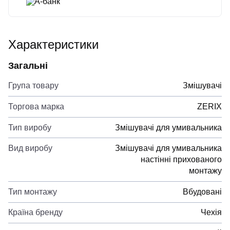
А-банк
Характеристики
Загальні
Група товару
Змішувачі
Торгова марка
ZERIX
Тип виробу
Змішувачі для умивальника
Вид виробу
Змішувачі для умивальника
настінні прихованого
монтажу
Тип монтажу
Вбудовані
Країна бренду
Чехія