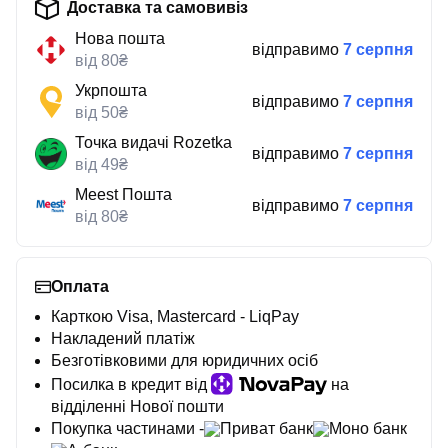
Доставка та самовивіз
Нова пошта
відправимо
7 серпня
від 80₴
Укрпошта
відправимо
7 серпня
від 50₴
Точка видачі Rozetka
відправимо
7 серпня
від 49₴
Meest Пошта
відправимо
7 серпня
від 80₴
Оплата
Карткою Visa, Mastercard - LiqPay
Накладений платіж
Безготівковими для юридичних осіб
Посилка в кредит від
на
відділенні Нової пошти
Покупка частинами -
Приват банк
Моно банк