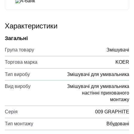
А-банк
Характеристики
Загальні
Група товару
Змішувачі
Торгова марка
KOER
Тип виробу
Змішувачі для умивальника
Вид виробу
Змішувачі для умивальника
настінні прихованого
монтажу
Серія
009 GRAPHITE
Тип монтажу
Вбудовані