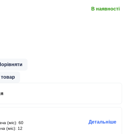
В наявності
Порівняти
 товар
ня
Детальніше
ча (міс): 60
ча (міс): 12