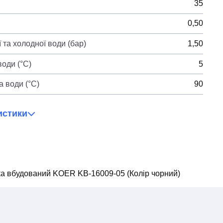
35
0,50
 та холодної води (бар)
1,50
оди (°C)
5
 води (°C)
90
истики
а вбудований KOER KB-16009-05 (Колір чорний)