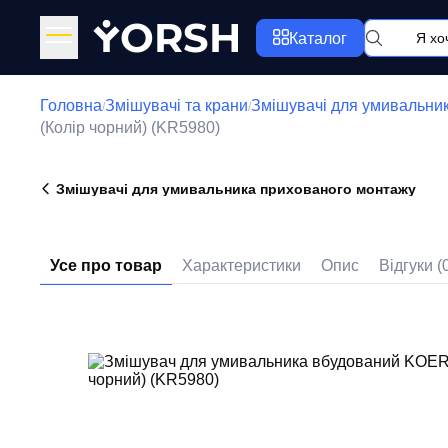
Y
ORSH
Каталог
Головна
Змішувачі та крани
Змішувачі для умивальни
/
/
(Колір чорний) (KR5980)
Змішувачі для умивальника прихованого монтажу
Усе про товар
Характеристики
Опис
Відгуки (