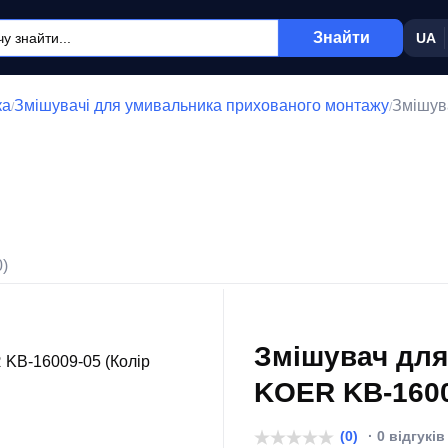
Знайти
UA
ка
Змішувачі для умивальника прихованого монтажу
Змішув
/
/
0)
Змішувач для
KOER KB-1600
(0)
· 0 відгуків