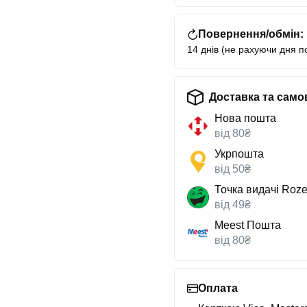
Повернення/обмін:
14 днів (не рахуючи дня п
Доставка та само
Нова пошта
від 80₴
Укрпошта
від 50₴
Точка видачі Roze
від 49₴
Meest Пошта
від 80₴
Оплата