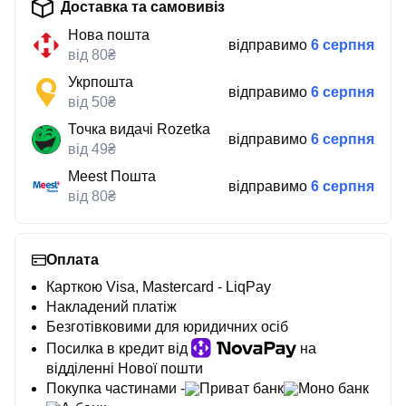
Доставка та самовивіз
Нова пошта
відправимо
6 серпня
від 80₴
Укрпошта
відправимо
6 серпня
від 50₴
Точка видачі Rozetka
відправимо
6 серпня
від 49₴
Meest Пошта
відправимо
6 серпня
від 80₴
Оплата
Карткою Visa, Mastercard - LiqPay
Накладений платіж
Безготівковими для юридичних осіб
Посилка в кредит від
на
відділенні Нової пошти
Покупка частинами -
Приват банк
Моно банк