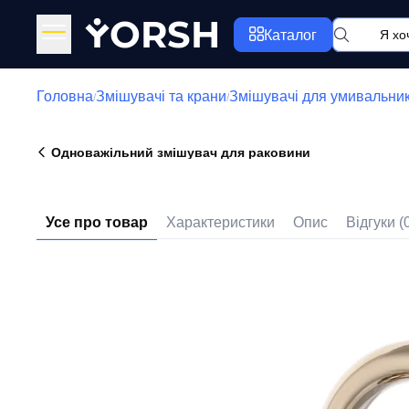
Y
ORSH
Каталог
Головна
Змішувачі та крани
Змішувачі для умивальни
/
/
Одноважільний змішувач для раковини
Усе про товар
Характеристики
Опис
Відгуки (