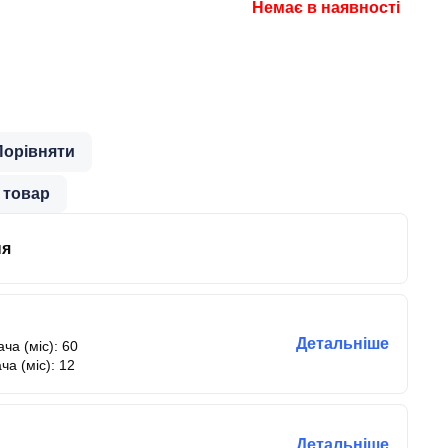
Немає в наявності
Порівняти
 товар
ня
Детальніше
ча (міс): 60
ча (міс): 12
Детальніше