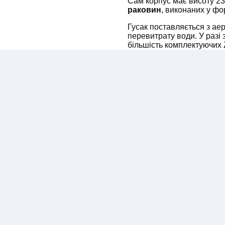
Сам корпус має висоту 2
раковин
, виконаних у фо
Гусак поставляється з ае
перевитрату води. У разі 
більшість комплектуючих Z