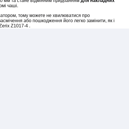
30 мм та стане відмінним придбанням
для накладних
рмі чаші.
ратором, тому можете не хвилюватися про
засмічення або пошкодження його легко замінити, як і
erix Z1017-4 .