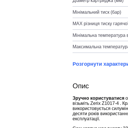
Діаметр картриджа (мм)
Мінімальний тиск (бар)
MAX різниця тиску гарячої
Мінімальна температура в
Максимальна температура
Розгорнути характер
Опис
Зручно користуватися
о
візьміть Zerix Z1017-4 . 
використовується силумін
десяти років використанн
експлуатації.