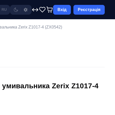
Вхід
Реєстрація
RU
вальника Zerix Z1017-4 (ZX0542)
 умивальника Zerix Z1017-4