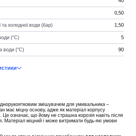
40
0,50
 та холодної води (бар)
1,50
оди (°C)
5
 води (°C)
90
истики
днорукоятковим змішувачем для умивальника –
Кран має міцну основу, адже як матеріал корпусу
. Це означає, що йому не страшна корозія навіть після
я. Матеріал міцний і може витримати будь-які умови