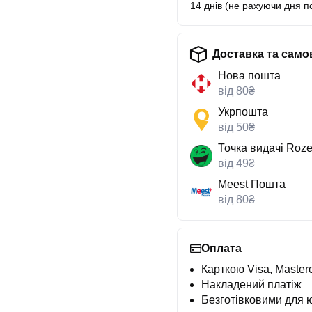
14 днів (не рахуючи дня п
Доставка та само
Нова пошта
від 80₴
Укрпошта
від 50₴
Точка видачі Roze
від 49₴
Meest Пошта
від 80₴
Оплата
Карткою Visa, Masterc
Накладений платіж
Безготівковими для 