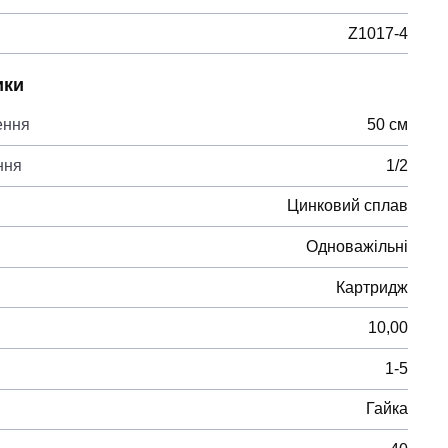
Z1017-4
ики
ення
50 см
ння
1/2
Цинковий сплав
Одноважільні
Картридж
10,00
1-5
Гайка