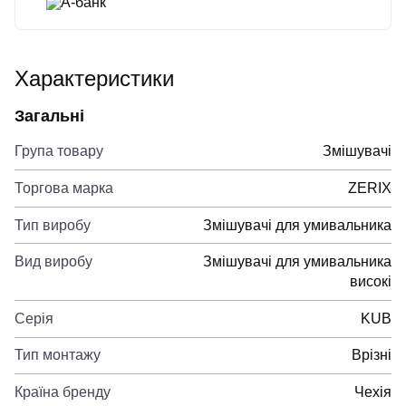
А-банк
Характеристики
Загальні
Група товару
Змішувачі
Торгова марка
ZERIX
Тип виробу
Змішувачі для умивальника
Вид виробу
Змішувачі для умивальника
високі
Серія
KUB
Тип монтажу
Врізні
Країна бренду
Чехія