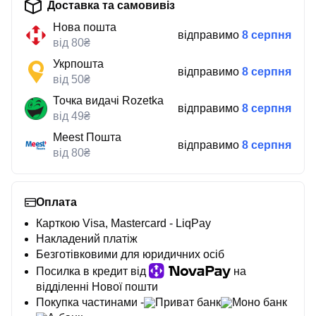
Доставка та самовивіз
Нова пошта
відправимо
8 серпня
від 80₴
Укрпошта
відправимо
8 серпня
від 50₴
Точка видачі Rozetka
відправимо
8 серпня
від 49₴
Meest Пошта
відправимо
8 серпня
від 80₴
Оплата
Карткою Visa, Mastercard - LiqPay
Накладений платіж
Безготівковими для юридичних осіб
Посилка в кредит від
на
відділенні Нової пошти
Покупка частинами -
Приват банк
Моно банк