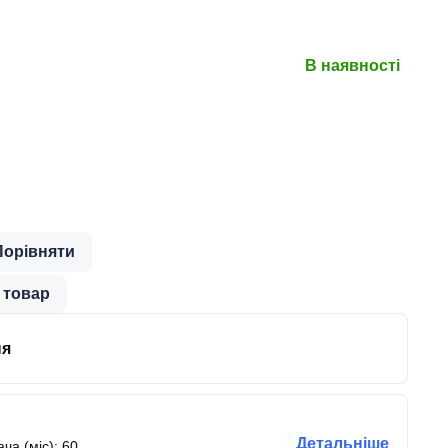
В наявності
Порівняти
 товар
ня
Детальніше
ча (міс): 60