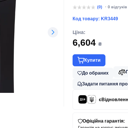
(0)
· 0 відгуків
Код товару:
KR3449
Ціна:
6,604
₴
Купити
До обраних
Задати питання про
єВідновлен
Офіційна гарантія:
Гарантія на корпус змішува