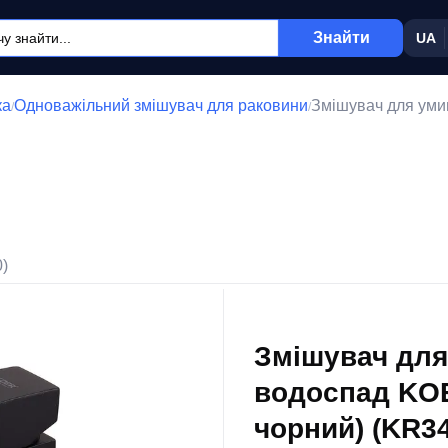
Знайти
UA
ка
Одноважільний змішувач для раковини
Змішувач для уми
/
/
0)
Змішувач для
водоспад KOE
чорний) (KR3