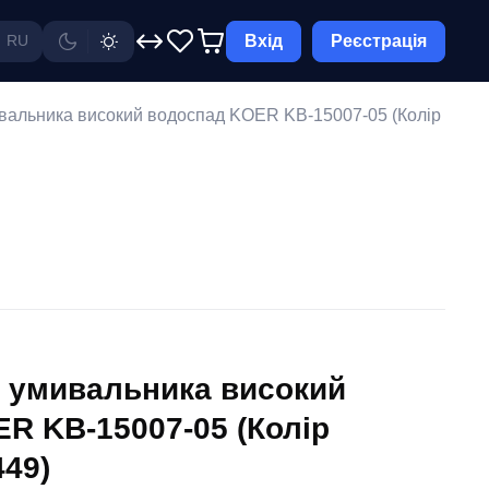
Вхід
Реєстрація
RU
вальника високий водоспад KOER KB-15007-05 (Колір
 умивальника високий
R KB-15007-05 (Колір
449)