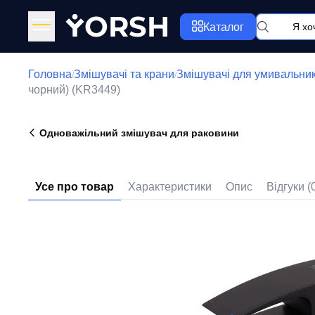
Y
ORSH
Каталог
Головна
Змішувачі та крани
Змішувачі для умивальни
/
/
чорний) (KR3449)
Одноважільний змішувач для раковини
Усе про товар
Характеристики
Опис
Відгуки (