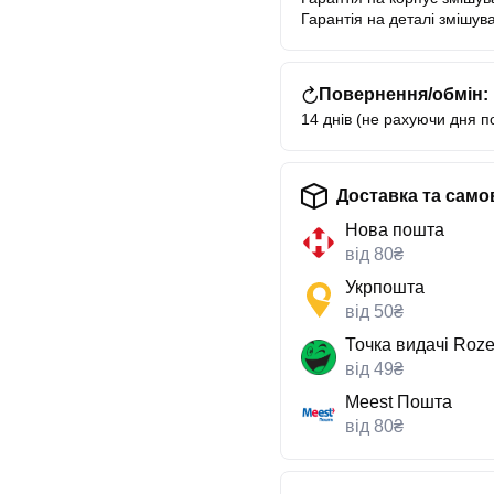
Гарантія на деталі змішува
Повернення/обмін:
14 днів (не рахуючи дня п
Доставка та само
Нова пошта
від 80₴
Укрпошта
від 50₴
Точка видачі Roze
від 49₴
Meest Пошта
від 80₴