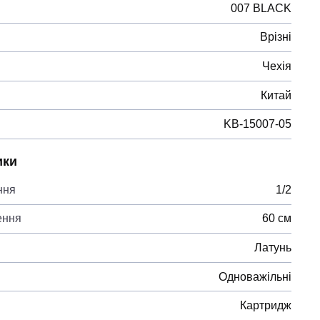
007 BLACK
Врізні
Чехія
Китай
KB-15007-05
ики
ння
1/2
ення
60 см
Латунь
Одноважільні
Картридж