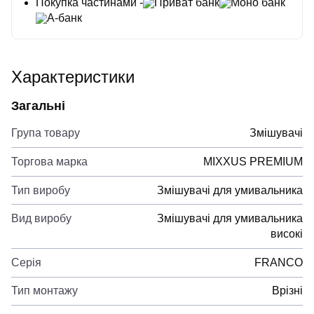
Покупка частинами -
Приват банк
Моно банк
А-банк
Характеристики
Загальні
Група товару
Змішувачі
Торгова марка
MIXXUS PREMIUM
Тип виробу
Змішувачі для умивальника
Вид виробу
Змішувачі для умивальника
високі
Серія
FRANCO
Тип монтажу
Врізні