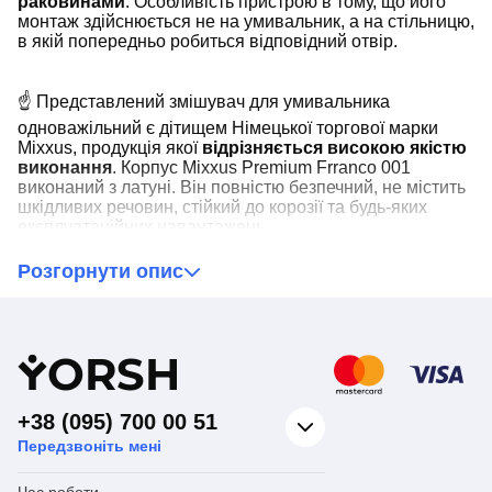
раковинами
. Особливість пристрою в тому, що його
монтаж здійснюється не на умивальник, а на стільницю,
в якій попередньо робиться відповідний отвір.
☝ Представлений змішувач для умивальника
одноважільний є дітищем Німецької торгової марки
Mixxus, продукція якої
відрізняється високою якістю
виконання
. Корпус Mixxus Premium Frranco 001
виконаний з латуні. Він повністю безпечний, не містить
шкідливих речовин, стійкий до корозії та будь-яких
експлуатаційних навантажень.
Розгорнути опис
За подачу та регулювання температури води в Mixxus
Premium Frranco 001
відповідає одноважільний
механізм
. Він відрізняється наявністю спеціального
замикаючого органу, виконаного у вигляді картриджа
Y
ORSH
розміром 35 мм, усередині якого розташовані дві
керамічні пластини. Ця конструкція дозволяє досягти
високих показників зносостійкості та довговічності
+38 (095) 700 00 51
механізму
. Нестандартна конструкція крана на
раковину одноважільного Mixxus Premium Frranco 001
Передзвоніть мені
не означає, що він вибагливий до встановлення. Його
монтаж може виконати будь-яка людина із