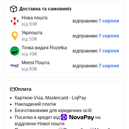
Доставка та самовивіз
Нова пошта
відправимо
7 серпня
від 80₴
Укрпошта
відправимо
7 серпня
від 50₴
Точка видачі Rozetka
відправимо
7 серпня
від 49₴
Meest Пошта
відправимо
7 серпня
від 80₴
Оплата
Карткою Visa, Mastercard - LiqPay
Накладений платіж
Безготівковими для юридичних осіб
Посилка в кредит від
на
відділенні Нової пошти