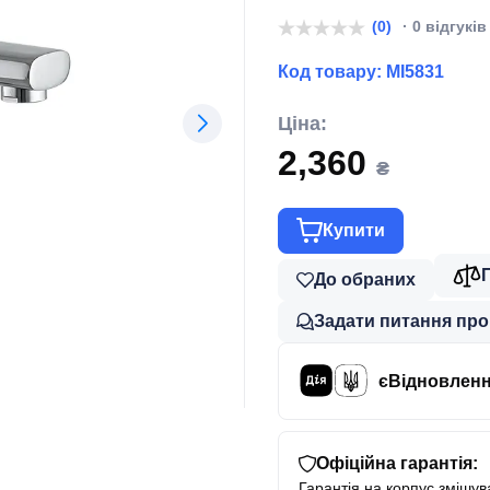
(0)
· 0 відгуків
Код товару:
MI5831
Ціна:
2,360
₴
Купити
До обраних
Задати питання про
єВідновлен
Офіційна гарантія:
Гарантія на корпус змішува