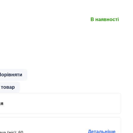
В наявності
Порівняти
 товар
ня
Детальніше
ча (міс): 60