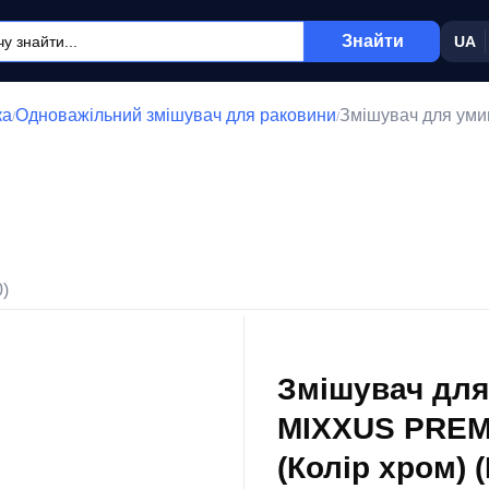
Знайти
UA
ка
Одноважільний змішувач для раковини
Змішувач для ум
/
/
0)
Змішувач для
MIXXUS PREM
(Колір хром) 