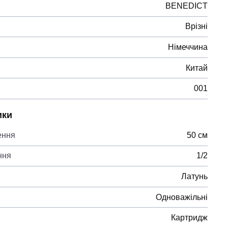
BENEDICT
Врізні
Німеччина
Китай
001
ики
ення
50 см
ння
1/2
Латунь
Одноважільні
Картридж