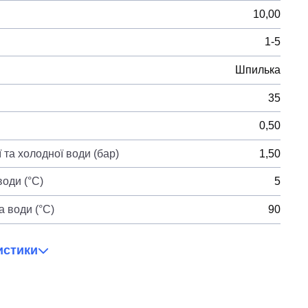
10,00
1-5
Шпилька
35
0,50
 та холодної води (бар)
1,50
оди (°C)
5
 води (°C)
90
истики