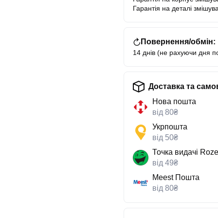
Гарантія на деталі змішува
Повернення/обмін:
14 днів (не рахуючи дня п
Доставка та само
Нова пошта
від 80₴
Укрпошта
від 50₴
Точка видачі Roze
від 49₴
Meest Пошта
від 80₴