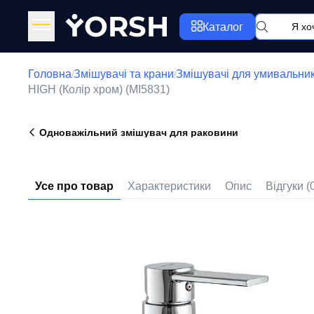
Y
ORSH
Каталог
Головна
Змішувачі та крани
Змішувачі для умивальни
/
/
HIGH (Колір хром) (MI5831)
Одноважільний змішувач для раковини
Усе про товар
Характеристики
Опис
Відгуки (