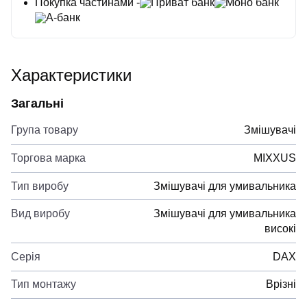
Покупка частинами -
Приват банк
Моно банк
А-банк
Характеристики
Загальні
Група товару
Змішувачі
Торгова марка
MIXXUS
Тип виробу
Змішувачі для умивальника
Вид виробу
Змішувачі для умивальника
високі
Серія
DAX
Тип монтажу
Врізні