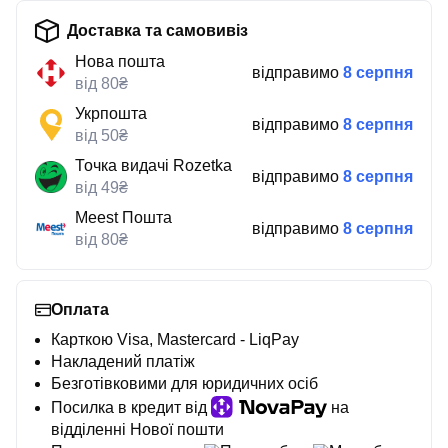
Доставка та самовивіз
Нова пошта
відправимо
8 серпня
від 80₴
Укрпошта
відправимо
8 серпня
від 50₴
Точка видачі Rozetka
відправимо
8 серпня
від 49₴
Meest Пошта
відправимо
8 серпня
від 80₴
Оплата
Карткою Visa, Mastercard - LiqPay
Накладений платіж
Безготівковими для юридичних осіб
Посилка в кредит від
на
відділенні Нової пошти