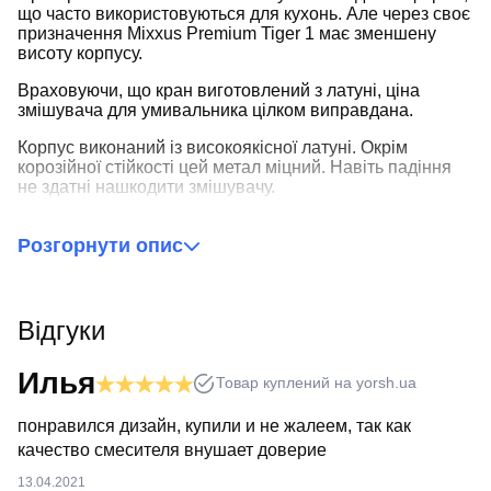
що часто використовуються для кухонь. Але через своє
призначення Mixxus Premium Tiger 1 має зменшену
висоту корпусу.
Враховуючи, що кран виготовлений з латуні, ціна
змішувача для умивальника цілком виправдана.
Корпус виконаний із високоякісної латуні. Окрім
корозійної стійкості цей метал міцний. Навіть падіння
не здатні нашкодити змішувачу.
Виробник сантехніки Mixxus
подбав, щоб змішувач
для раковини справно працював протягом усього
Розгорнути опис
терміну експлуатації. Одноважільний механізм
змішувача є картриджем з керамічними пластинами
всередині. Залежно від акуратності використання цей
запірний орган може без будь-яких нарікань
Відгуки
відпрацювати 10 і більше років.
Илья
Товар куплений на yorsh.ua
понравился дизайн, купили и не жалеем, так как
качество смесителя внушает доверие
13.04.2021