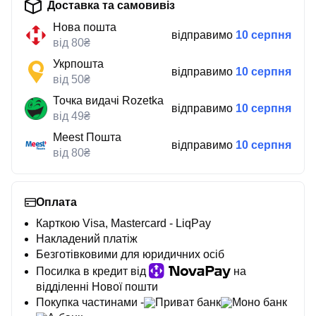
Доставка та самовивіз
Нова пошта
відправимо
10 серпня
від 80₴
Укрпошта
відправимо
10 серпня
від 50₴
Точка видачі Rozetka
відправимо
10 серпня
від 49₴
Meest Пошта
відправимо
10 серпня
від 80₴
Оплата
Карткою Visa, Mastercard - LiqPay
Накладений платіж
Безготівковими для юридичних осіб
Посилка в кредит від
на
відділенні Нової пошти
Покупка частинами -
Приват банк
Моно банк