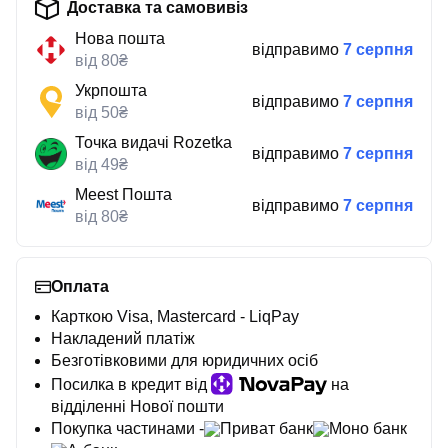
Доставка та самовивіз
Нова пошта
відправимо
7 серпня
від 80₴
Укрпошта
відправимо
7 серпня
від 50₴
Точка видачі Rozetka
відправимо
7 серпня
від 49₴
Meest Пошта
відправимо
7 серпня
від 80₴
Оплата
Карткою Visa, Mastercard - LiqPay
Накладений платіж
Безготівковими для юридичних осіб
Посилка в кредит від
на
відділенні Нової пошти
Покупка частинами -
Приват банк
Моно банк