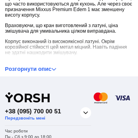
що часто використовуються для кухонь. Але через своє
призначення Mixxus Premium Edem 1 має зменшену
висоту корпусу.
Враховуючи, що кран виготовлений з латуні, ціна
змішувача для умивальника цілком виправдана.
Корпус виконаний із високоякісної латуні. Окрім
корозійної стійкості цей метал міцний. Навіть падіння
не здатні нашкодити змішувачу.
Виробник сантехніки Mixxus
подбав, щоб змішувач
для раковини справно працював протягом усього
Розгорнути опис
терміну експлуатації. Одноважільний механізм
змішувача є картриджем з керамічними пластинами
всередині. Залежно від акуратності використання цей
запірний орган може без будь-яких нарікань
Y
ORSH
відпрацювати 10 і більше років.
+38 (095) 700 00 51
Передзвоніть мені
Час роботи
Пн - Сб з 9:00 до 18:00