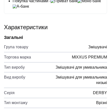
Покупка частинами -
Приват банк
Моно банк
А-банк
Характеристики
Загальні
Група товару
Змішувачі
Торгова марка
MIXXUS PREMIUM
Тип виробу
Змішувачі для умивальника
Вид виробу
Змішувачі для умивальника
низькі
Серія
DERBY
Тип монтажу
Врізні