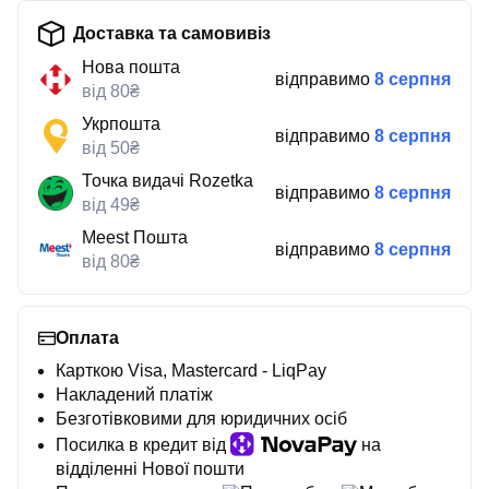
Доставка та самовивіз
Нова пошта
відправимо
8 серпня
від 80₴
Укрпошта
відправимо
8 серпня
від 50₴
Точка видачі Rozetka
відправимо
8 серпня
від 49₴
Meest Пошта
відправимо
8 серпня
від 80₴
Оплата
Карткою Visa, Mastercard - LiqPay
Накладений платіж
Безготівковими для юридичних осіб
Посилка в кредит від
на
відділенні Нової пошти